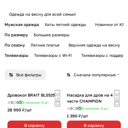
Одежда на весну для всей семьи!
Мужская одежда
Хиты летней одежды
Новинки от KMI
По размеру
Большие размеры
По сезону
Летние платья
Верхняя одежда на весну
Телевизоры
Телевизоры с Wi-Fi
Телевизоры с поддерж
Все фильтры
Сначала популярные
Дровокол BRAIT BLS525S
Насадка для дров на 4
части CHAMPION
0
0
В наличии: 9
шт
0
0
В наличии: 8
шт
28 990 ₽/
шт
1 390 ₽/
шт
В корзину
В корзину