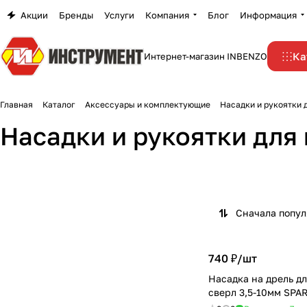
Акции
Бренды
Услуги
Компания
Блог
Информация
Ка
Интернет-магазин INBENZO
Главная
Каталог
Аксессуары и комплектующие
Насадки и рукоятки 
Насадки для заточки
Насадки для
Насадки и рукоятки для
свёрел
строительных фен
1 товар
9 товаров
Сначала попу
740 ₽/
шт
Насадка на дрель дл
сверл 3,5-10мм SPA