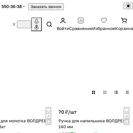
) 550-36-38
Заказать звонок
Войти
Сравнение
Избранное
Корзина
ки для
ников
в
70 ₽/
шт
 для молотка ВОЛДРЕВЪ
Ручка для напильника ВОЛДРЕВЪ
8кг
140 мм