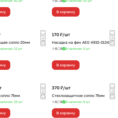
наличии: 42
шт
0
0
В наличии: 52
шт
ину
В корзину
т
170 ₽/
шт
щее сопло 20мм
Насадка на фен AEG 4932-312435
наличии: 12
шт
0
0
В наличии: 5
шт
ину
В корзину
т
370 ₽/
шт
сопло 75мм
Стеклозащитное сопло 75мм
наличии: 25
шт
0
0
В наличии: 6
шт
ину
В корзину