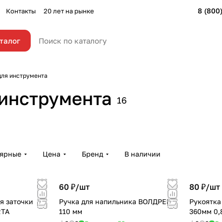
8 (800
Контакты
20 лет на рынке
талог
для инструмента
Рукоят
 инструмента
16
ов
Рукоятки для молотков
напиль
1 товар
5 товаро
лярные
Цена
Бренд
В наличии
60 ₽/
шт
80 ₽/
шт
я заточки
Ручка для напильника ВОЛДРЕВЪ
Рукоятка
RTA
110 мм
360мм 0,