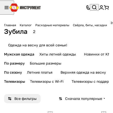
З
Главная
Каталог
Расходные материалы
Свёрла, биты, насадки
Зубила
2
Одежда на весну для всей семьи!
Мужская одежда
Хиты летней одежды
Новинки от KMI
По размеру
Большие размеры
По сезону
Летние платья
Верхняя одежда на весну
Телевизоры
Телевизоры с Wi-Fi
Телевизоры с поддерж
Все фильтры
Сначала популярные