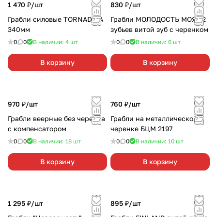
1 470 ₽/
шт
830 ₽/
шт
Грабли силовые TORNADICA
Грабли МОЛОДОСТЬ МОЯ 12
340мм
зубьев витой зуб с черенком
0
0
В наличии: 4
шт
0
0
В наличии: 6
шт
В корзину
В корзину
970 ₽/
шт
760 ₽/
шт
Грабли веерные без черенка
Грабли на металлическом
с компенсатором
черенке БЦМ 2197
0
0
В наличии: 18
шт
0
0
В наличии: 10
шт
В корзину
В корзину
1 295 ₽/
шт
895 ₽/
шт