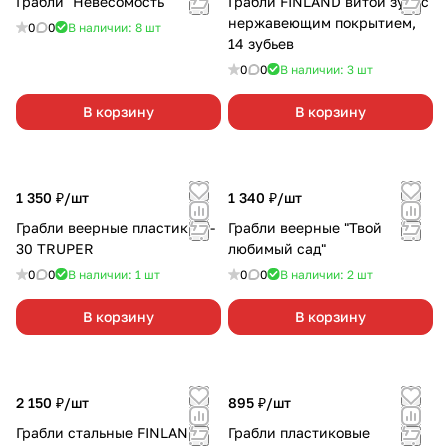
Грабли "Невесомость"
Грабли FINLAND витой зуб, с
нержавеющим покрытием,
0
0
В наличии: 8
шт
14 зубьев
0
0
В наличии: 3
шт
В корзину
В корзину
1 350 ₽/
шт
1 340 ₽/
шт
Грабли веерные пластик EP-
Грабли веерные "Твой
30 TRUPER
любимый сад"
0
0
В наличии: 1
шт
0
0
В наличии: 2
шт
В корзину
В корзину
2 150 ₽/
шт
895 ₽/
шт
Грабли стальные FINLAND
Грабли пластиковые