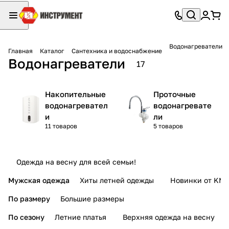
Водонагреватели
Главная
Каталог
Сантехника и водоснабжение
Водонагреватели
17
Накопительные
Проточные
водонагревател
водонагревате
и
ли
11 товаров
5 товаров
Одежда на весну для всей семьи!
Мужская одежда
Хиты летней одежды
Новинки от KMI
По размеру
Большие размеры
По сезону
Летние платья
Верхняя одежда на весну