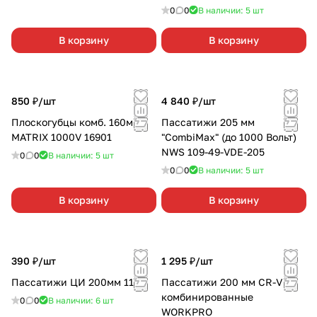
0
0
В наличии: 5
шт
В корзину
В корзину
850 ₽/
шт
4 840 ₽/
шт
Плоскогубцы комб. 160мм
Пассатижи 205 мм
MATRIX 1000V 16901
"CombiMax" (до 1000 Вольт)
NWS 109-49-VDE-205
0
0
В наличии: 5
шт
0
0
В наличии: 5
шт
В корзину
В корзину
390 ₽/
шт
1 295 ₽/
шт
Пассатижи ЦИ 200мм 1137
Пассатижи 200 мм CR-V
комбинированные
0
0
В наличии: 6
шт
WORKPRO