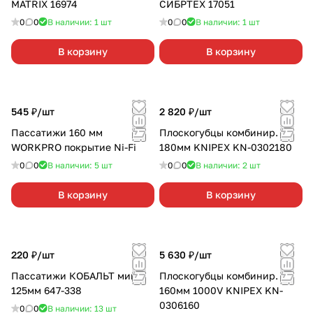
MATRIX 16974
СИБРТЕХ 17051
0
0
В наличии: 1
шт
0
0
В наличии: 1
шт
В корзину
В корзину
545 ₽/
шт
2 820 ₽/
шт
Пассатижи 160 мм
Плоскогубцы комбинир.
WORKPRO покрытие Ni-Fi
180мм KNIPEX KN-0302180
0
0
В наличии: 5
шт
0
0
В наличии: 2
шт
В корзину
В корзину
220 ₽/
шт
5 630 ₽/
шт
Пассатижи КОБАЛЬТ мини
Плоскогубцы комбинир.
125мм 647-338
160мм 1000V KNIPEX KN-
0306160
0
0
В наличии: 13
шт