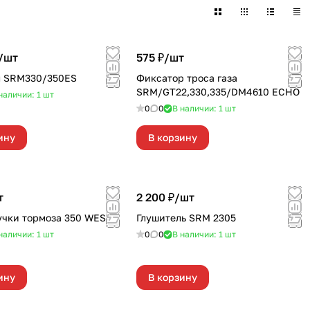
/
шт
575 ₽/
шт
л SRM330/350ES
Фиксатор троса газа
SRM/GT22,330,335/DM4610 ECHO
наличии: 1
шт
0
0
В наличии: 1
шт
ину
В корзину
т
2 200 ₽/
шт
учки тормоза 350 WES
Глушитель SRM 2305
наличии: 1
шт
0
0
В наличии: 1
шт
ину
В корзину