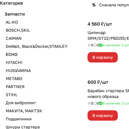
Категория
Сначала попу
Запчасти
AL-KO
4 560 ₽/
шт
BOSCH,SKIL
Цилиндр
CAIMAN
SRM/GT22/PB2155/
0
0
В наличии: 1
шт
DeWalt, Black&Decker,STANLEY
ECHO
В корзину
HITACHI
HUSQVARNA
METABO
600 ₽/
шт
PARTNER
Барабан стартера 
STIHL
нового образца
Для виброплит
0
0
В наличии: 2
ш
МАКИТА, МАКТЭК
В корзину
Подшипники
Шнуры стартера