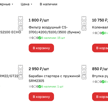
лярные
Цена
В наличии
1 800 ₽/
шт
10 750 ₽
Фильтр воздушный CS-
Коленва
ES2100 ECHO
3700/4200/5100/3500 (бумаж)
0
0
В 
0
0
В наличии: 15
шт
В корзину
В корз
2 950 ₽/
шт
850 ₽/
ш
SRM22/GT22
Барабан стартера с пружиной
Втулка р
SRM2305
0
0
В 
т
0
0
В наличии: 1
шт
В корзину
В корз