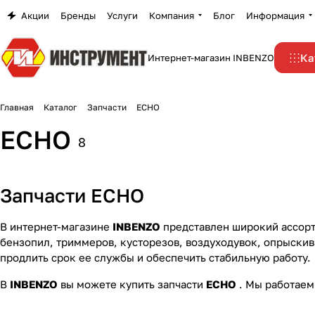
Акции
Бренды
Услуги
Компания
Блог
Информация
Ка
Интернет-магазин INBENZO
Главная
Каталог
Запчасти
ECHO
ECHO
8
Запчасти ECHO
В интернет-магазине
INBENZO
представлен широкий ассор
бензопил, триммеров, кусторезов, воздуходувок, опрыски
продлить срок ее службы и обеспечить стабильную работу.
В
INBENZO
вы можете купить запчасти
ECHO
. Мы работаем