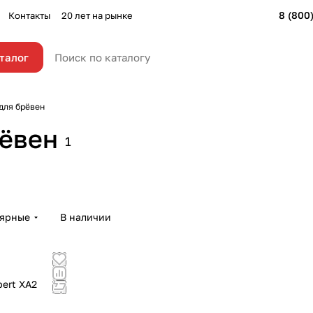
8 (800
Контакты
20 лет на рынке
талог
для брёвен
рёвен
1
лярные
В наличии
ert XA2