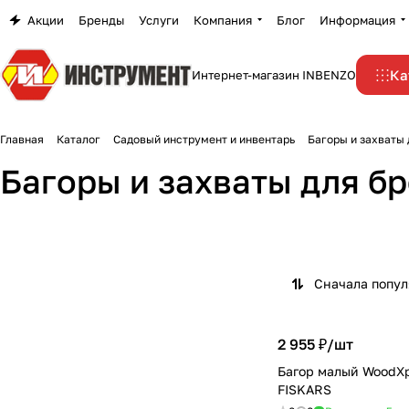
Акции
Бренды
Услуги
Компания
Блог
Информация
Ка
Интернет-магазин INBENZO
Главная
Каталог
Садовый инструмент и инвентарь
Багоры и захваты 
Багоры и захваты для б
Сначала попу
2 955 ₽/
шт
Багор малый WoodXp
FISKARS