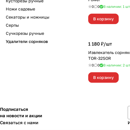
Кусторезы ручные
0
0
В наличии: 1
шт
Ножи садовые
Секаторы и ножницы
В корзину
Серпы
Сучкорезы ручные
Удалители сорняков
1 180 ₽/
шт
Извлекатель сорня
TOR-32SOR
0
0
В наличии: 2
ш
В корзину
Подписаться
на новости и акции
Связаться с нами