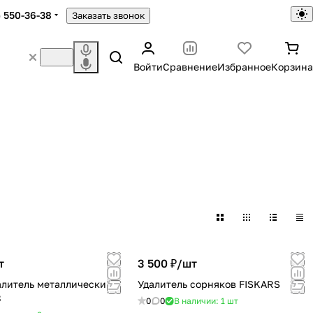
) 550-36-38
Заказать звонок
Войти
Сравнение
Избранное
Корзина
т
3 500 ₽/
шт
литель металлический
Удалитель сорняков FISKARS
8
0
0
В наличии: 1
шт