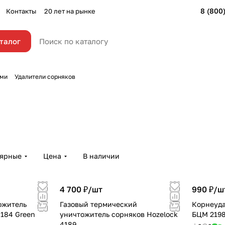
8 (800
Контакты
20 лет на рынке
талог
ями
Удалители сорняков
лярные
Цена
В наличии
4 700 ₽/
шт
990 ₽/
ш
ожитель
Газовый термический
Корнеуда
4184 Green
уничтожитель сорняков Hozelock
БЦМ 219
4189