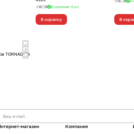
0
0
В 
0
0
В наличии: 6
шт
В корзину
В корз
ков TORNADICA
т
Интернет-магазин
Компания