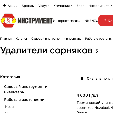
Акции
Бренды
Услуги
Компания
Блог
Информация
Ка
Интернет-магазин INBENZO
Главная
Каталог
Садовый инструмент и инвентарь
Работа с растени
Удалители сорняков
5
Категория
Сначала попу
Садовый инструмент и
инвентарь
4 600 ₽/
шт
Работа с растениями
Термический уничт
Косы
сорняков Hozelock 
Power