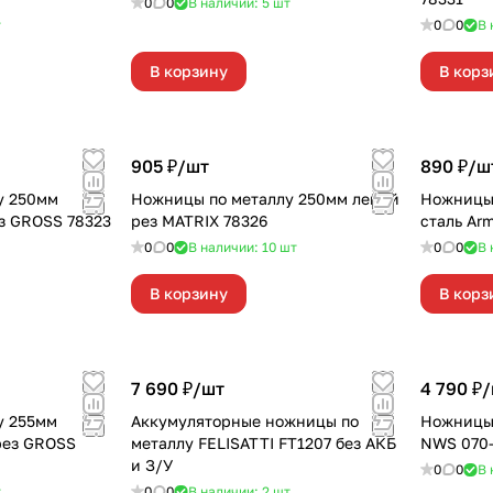
0
0
В наличии: 5
шт
т
0
0
В 
В корзину
В корз
905 ₽/
шт
890 ₽/
ш
у 250мм
Ножницы по металлу 250мм левый
Ножницы 
з GROSS 78323
рез MATRIX 78326
сталь Ar
0
0
В наличии: 10
шт
0
0
В 
В корзину
В корз
7 690 ₽/
шт
4 790 ₽/
у 255мм
Аккумуляторные ножницы по
Ножницы 
рез GROSS
металлу FELISATTI FT1207 без АКБ
NWS 070-
и З/У
0
0
В 
т
0
0
В наличии: 2
шт