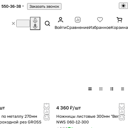
) 550-36-38
Заказать звонок
Войти
Сравнение
Избранное
Корзина
шт
4 360 ₽/
шт
по металлу 270мм
Ножницы листовые 300мм "Berlin"
роходной рез GROSS
NWS 060-12-300