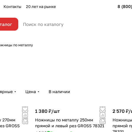
8 (800
Контакты
20 лет на рынке
талог
жницы по металлу
лярные
Цена
В наличии
1 380 ₽/
шт
2 570 ₽/
у 270мм
Ножницы по металлу 250мм
Ножницы 
рез GROSS
прямой и левый рез GROSS 78321
прямой п
78331