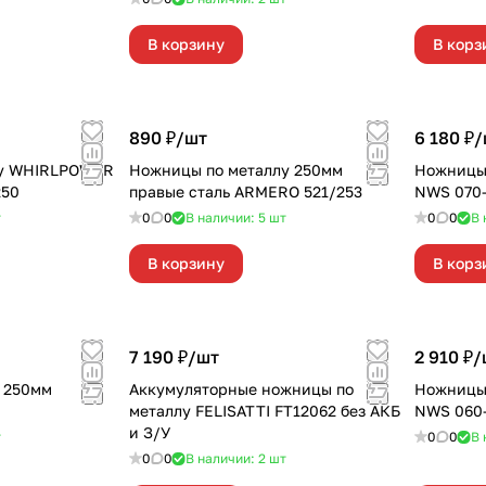
В корзину
В корз
890 ₽/
шт
6 180 ₽/
лу WHIRLPOWER
Ножницы по металлу 250мм
Ножницы 
250
правые сталь ARMERO 521/253
NWS 070-
т
0
0
В наличии: 5
шт
0
0
В 
В корзину
В корз
7 190 ₽/
шт
2 910 ₽/
 250мм
Аккумуляторные ножницы по
Ножницы 
металлу FELISATTI FT12062 без АКБ
NWS 060-
и З/У
т
0
0
В 
0
0
В наличии: 2
шт