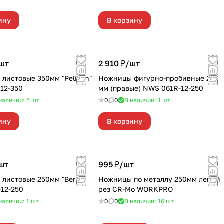
ину
В корзину
шт
2 910 ₽/
шт
листовые 350мм "Pelikan"
Ножницы фигурно-пробивные 250
12-350
мм (правые) NWS 061R-12-250
наличии: 5
шт
0
0
В наличии: 1
шт
ину
В корзину
шт
995 ₽/
шт
листовые 250мм "Berlin"
Ножницы по металлу 250мм левый
12-250
рез CR-Mo WORKPRO
наличии: 1
шт
0
0
В наличии: 16
шт