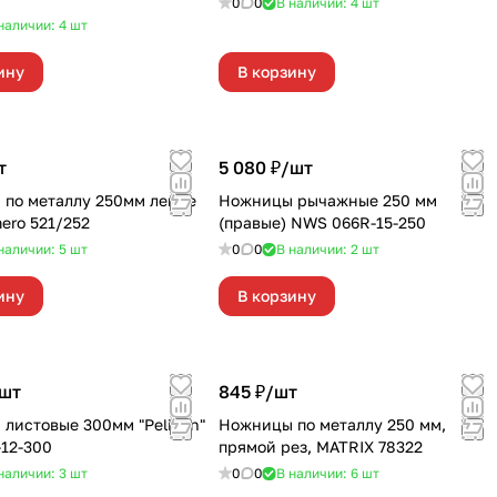
0
0
В наличии: 4
шт
наличии: 4
шт
ину
В корзину
т
5 080 ₽/
шт
по металлу 250мм левые
Ножницы рычажные 250 мм
mero 521/252
(правые) NWS 066R-15-250
наличии: 5
шт
0
0
В наличии: 2
шт
ину
В корзину
шт
845 ₽/
шт
листовые 300мм "Pelikan"
Ножницы по металлу 250 мм,
12-300
прямой рез, MATRIX 78322
наличии: 3
шт
0
0
В наличии: 6
шт