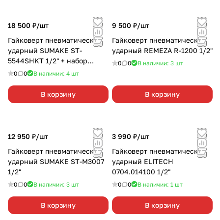
18 500 ₽/
шт
9 500 ₽/
шт
Гайковерт пневматический
Гайковерт пневматический
ударный SUMAKE ST-
ударный REMEZA R-1200 1/2"
5544SHKТ 1/2" + набор
0
0
В наличии: 3
шт
головок
0
0
В наличии: 4
шт
В корзину
В корзину
12 950 ₽/
шт
3 990 ₽/
шт
Гайковерт пневматический
Гайковерт пневматический
ударный SUMAKE ST-M3007
ударный ELITECH
1/2"
0704.014100 1/2"
0
0
В наличии: 3
шт
0
0
В наличии: 1
шт
В корзину
В корзину