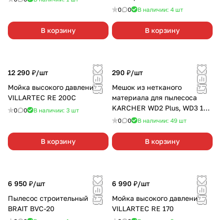
0
0
В наличии: 4
шт
В корзину
В корзину
12 290 ₽/
шт
290 ₽/
шт
Мойка высокого давления
Мешок из нетканого
VILLARTEC RE 200C
материала для пылесоса
KARCHER WD2 Plus, WD3 1
0
0
В наличии: 3
шт
шт
0
0
В наличии: 49
шт
В корзину
В корзину
6 950 ₽/
шт
6 990 ₽/
шт
Пылесос строительный
Мойка высокого давления
BRAIT BVC-20
VILLARTEC RE 170