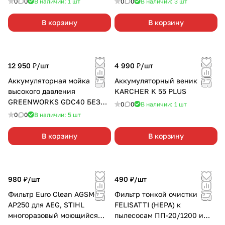
0
0
В наличии: 1
шт
0
0
В наличии: 3
шт
В корзину
В корзину
12 950 ₽/
шт
4 990 ₽/
шт
Аккумуляторная мойка
Аккумуляторный веник
высокого давления
KARCHER K 55 PLUS
GREENWORKS GDC40 БЕЗ
0
0
В наличии: 1
шт
АККУМ.И З/У
0
0
В наличии: 5
шт
В корзину
В корзину
980 ₽/
шт
490 ₽/
шт
Фильтр Euro Clean AGSM-
Фильтр тонкой очистки
AP250 для AEG, STIHL
FELISATTI (НЕРА) к
многоразовый моющийся
пылесосам ПП-20/1200 и