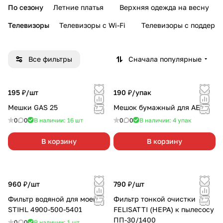
По сезону
Летние платья
Верхняя одежда на весну
Телевизоры
Телевизоры с Wi-Fi
Телевизоры с поддерж
Все фильтры
Сначала популярные
195 ₽/
шт
190 ₽/
упак
Мешки GAS 25
Мешок бумажный для AEG
0
0
В наличии: 16
шт
0
0
В наличии: 4
упак
В корзину
В корзину
960 ₽/
шт
790 ₽/
шт
Фильтр водяной для моек
Фильтр тонкой очистки
STIHL 4900-500-5401
FELISATTI (НЕРА) к пылесосу
ПП-30/1400
0
0
В наличии: 1
шт