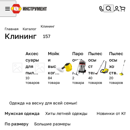
Клининг
Главная
Каталог
Клининг
157
Аксес
Мойк
Паро
Пылес
Пылес
суары
и
очис
осы
осы
для
высо
тите
строи
хозяй
пылес
кого
ли
тельн
ствен
10
84
2
40
20
осов
давл
ые
ные
товаров
товара
товара
товаров
товаров
ения
и
наса
Одежда на весну для всей семьи!
дки
Мужская одежда
Хиты летней одежды
Новинки от KMI
По размеру
Большие размеры