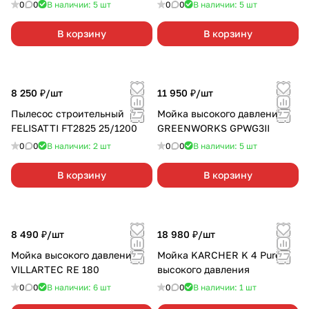
(полиэстер)
ПП-25/1200
0
0
В наличии: 5
шт
0
0
В наличии: 5
шт
В корзину
В корзину
8 250 ₽/
шт
11 950 ₽/
шт
Пылесос строительный
Мойка высокого давления
FELISATTI FT2825 25/1200
GREENWORKS GPWG3II
0
0
В наличии: 2
шт
0
0
В наличии: 5
шт
В корзину
В корзину
8 490 ₽/
шт
18 980 ₽/
шт
Мойка высокого давления
Мойка KARCHER K 4 Pure
VILLARTEC RE 180
высокого давления
0
0
В наличии: 6
шт
0
0
В наличии: 1
шт