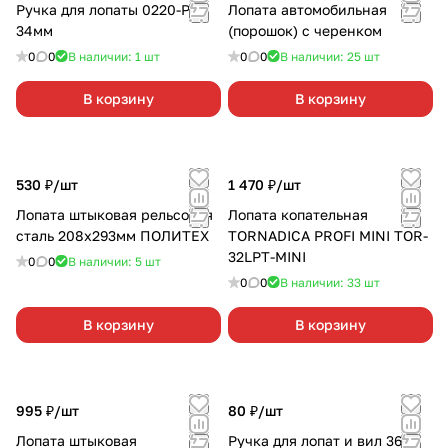
Ручка для лопаты 0220-Р d
Лопата автомобильная
34мм
(порошок) с черенком
0
0
В наличии: 1
шт
0
0
В наличии: 25
шт
В корзину
В корзину
530 ₽/
шт
1 470 ₽/
шт
Лопата штыковая рельсовая
Лопата копательная
сталь 208х293мм ПОЛИТЕХ
TORNADICA PROFI MINI TOR-
32LPT-MINI
0
0
В наличии: 5
шт
0
0
В наличии: 33
шт
В корзину
В корзину
995 ₽/
шт
80 ₽/
шт
Лопата штыковая
Ручка для лопат и вил 36мм