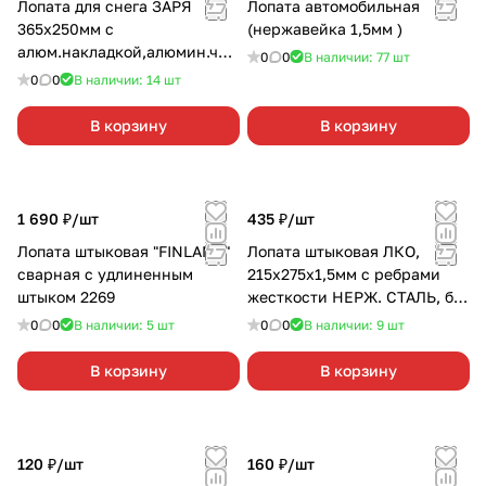
Лопата для снега ЗАРЯ
Лопата автомобильная
365х250мм с
(нержавейка 1,5мм )
алюм.накладкой,алюмин.чер
0
0
В наличии: 77
шт
енок
0
0
В наличии: 14
шт
В корзину
В корзину
1 690 ₽/
шт
435 ₽/
шт
Лопата штыковая "FINLAND"
Лопата штыковая ЛКО,
сварная с удлиненным
215х275х1,5мм с ребрами
штыком 2269
жесткости НЕРЖ. СТАЛЬ, б/
ч, тулейка d 40
0
0
В наличии: 5
шт
0
0
В наличии: 9
шт
В корзину
В корзину
120 ₽/
шт
160 ₽/
шт