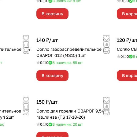
т
0
0
В наличии: 8
шт
0
0
В 
В корзину
В корз
140 ₽/
шт
120 ₽/
ш
лительное MIG
Сопло газораспределительное
Сопло СВ
СВАРОГ d12 (MS15) 1шт
0
0
В 
т
0
0
В наличии: 69
шт
В корзину
В корз
150 ₽/
шт
лительное
Сопло для горелки СВАРОГ 9,5мм
1уп 2шт
газ.линза (TS 17-18-26)
ак
0
0
В наличии: 20
шт