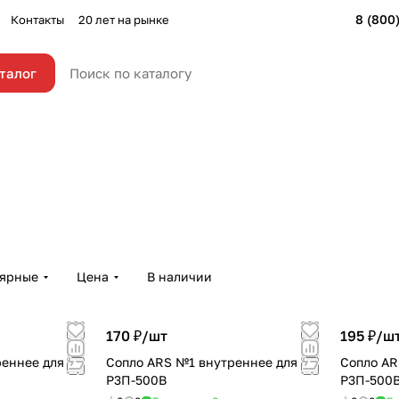
8 (800
Контакты
20 лет на рынке
талог
лярные
Цена
В наличии
170 ₽/
шт
195 ₽/
ш
еннее для
Сопло ARS №1 внутреннее для
Сопло AR
Р3П-500В
Р3П-500