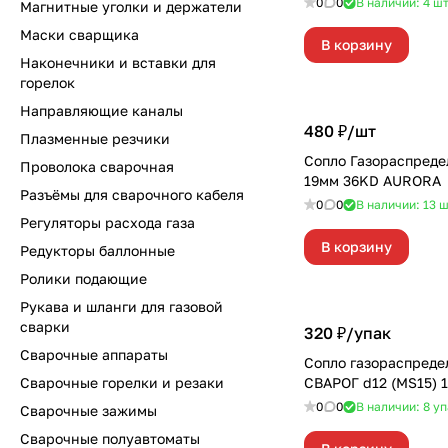
0
0
В наличии: 4
ш
Магнитные уголки и держатели
Маски сварщика
В корзину
Наконечники и вставки для
горелок
Направляющие каналы
480 ₽/
шт
Плазменные резчики
Сопло Газораспреде
Проволока сварочная
19мм 36KD AURORA
Разъёмы для сварочного кабеля
0
0
В наличии: 13
ш
Регуляторы расхода газа
В корзину
Редукторы баллонные
Ролики подающие
Рукава и шланги для газовой
сварки
320 ₽/
упак
Сварочные аппараты
Сопло газораспреде
Сварочные горелки и резаки
СВАРОГ d12 (MS15) 
0
0
В наличии: 8
уп
Сварочные зажимы
Сварочные полуавтоматы