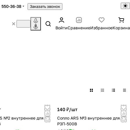
) 550-36-38
Заказать звонок
Войти
Сравнение
Избранное
Корзина
т
140 ₽/
шт
S №2 внутреннее для
Сопло ARS №3 внутреннее для
В
Р3П-500В