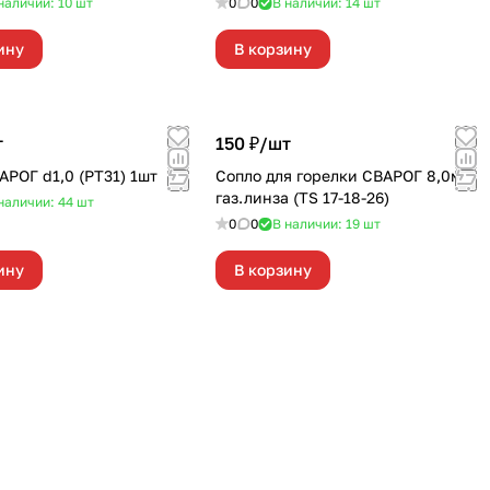
наличии: 10
шт
0
0
В наличии: 14
шт
ину
В корзину
т
150 ₽/
шт
АРОГ d1,0 (РТ31) 1шт
Сопло для горелки СВАРОГ 8,0мм
газ.линза (TS 17-18-26)
наличии: 44
шт
0
0
В наличии: 19
шт
ину
В корзину