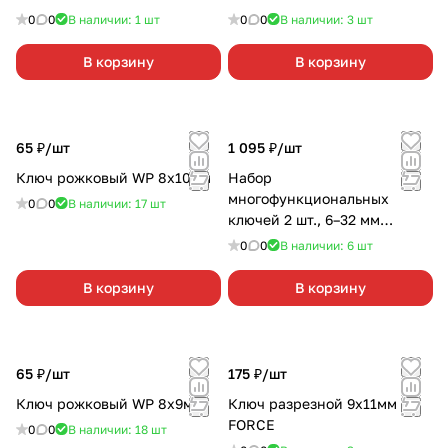
0
0
В наличии: 1
шт
0
0
В наличии: 3
шт
В корзину
В корзину
65 ₽/
шт
1 095 ₽/
шт
Ключ рожковый WP 8х10мм
Набор
многофункциональных
0
0
В наличии: 17
шт
ключей 2 шт., 6–32 мм
WORKPRO
0
0
В наличии: 6
шт
В корзину
В корзину
65 ₽/
шт
175 ₽/
шт
Ключ рожковый WP 8х9мм
Ключ разрезной 9х11мм
FORCE
0
0
В наличии: 18
шт