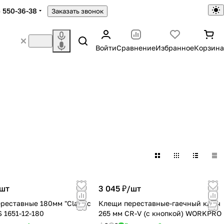
) 550-36-38
Заказать звонок
Войти
Сравнение
Избранное
Корзина
шт
3 045 ₽/
шт
реставные 180мм "Classic
Клещи переставные-гаечный ключ
 1651-12-180
265 мм CR-V (с кнопкой) WORKPRO