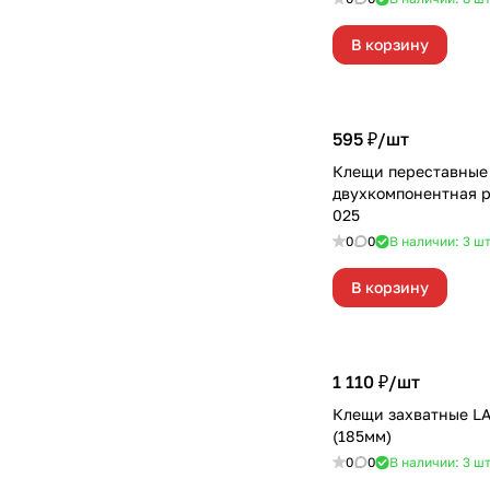
В корзину
595 ₽/
шт
Клещи переставные
двухкомпонентная р
025
0
0
В наличии: 3
ш
В корзину
1 110 ₽/
шт
Клещи захватные L
(185мм)
0
0
В наличии: 3
ш