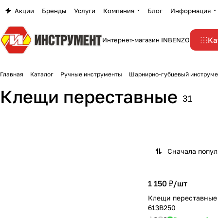
Акции
Бренды
Услуги
Компания
Блог
Информация
Ка
Интернет-магазин INBENZO
Главная
Каталог
Ручные инструменты
Шарнирно-губцевый инструме
Клещи переставные
31
Сначала попу
1 150 ₽/
шт
Клещи переставные
613B250