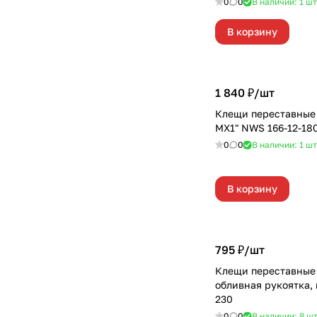
0
0
В наличии: 1
шт
В корзину
1 840 ₽/
шт
Клещи переставные 
MX1" NWS 166-12-18
0
0
В наличии: 1
шт
В корзину
795 ₽/
шт
Клещи переставные
обливная рукоятка,
230
0
0
В наличии: 8
ш