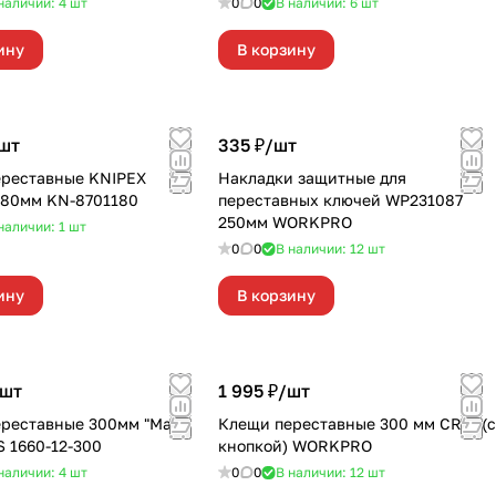
наличии: 4
шт
0
0
В наличии: 6
шт
ину
В корзину
шт
335 ₽/
шт
реставные KNIPEX
Накладки защитные для
180мм KN-8701180
переставных ключей WP231087
250мм WORKPRO
наличии: 1
шт
0
0
В наличии: 12
шт
ину
В корзину
шт
1 995 ₽/
шт
реставные 300мм "Maxi
Клещи переставные 300 мм CR-V (с
 1660-12-300
кнопкой) WORKPRO
наличии: 4
шт
0
0
В наличии: 12
шт