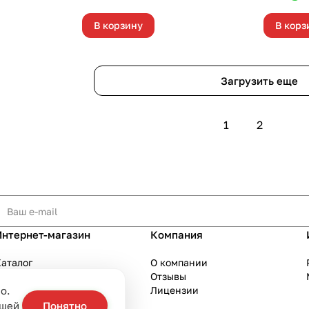
В корзину
В корз
Загрузить еще
1
2
Интернет-магазин
Компания
аталог
О компании
Акции
Отзывы
о.
Бренды
Лицензии
слуги
ашей
Понятно