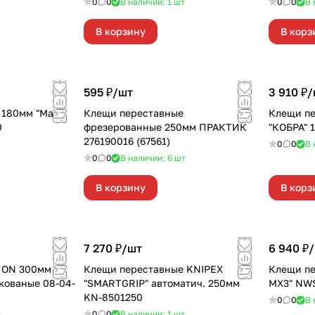
0
0
В наличии: 1
шт
0
0
В 
В корзину
В корз
595 ₽/
шт
3 910 ₽/
180мм "Maxi
Клещи переставные
Клещи пе
0
фрезерованные 250мм ПРАКТИК
"КОБРА" 
276190016 (67561)
0
0
В 
0
0
В наличии: 6
шт
В корзину
В корз
7 270 ₽/
шт
6 940 ₽/
 ON 300мм
Клещи переставные KNIPEX
Клещи пе
 кованые 08-04-
"SMARTGRIP" автоматич. 250мм
MX3" NWS
KN-8501250
0
0
В 
т
0
0
В наличии: 1
шт