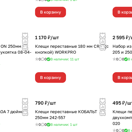
В корзину
В корз
1 170 ₽/
шт
2 595 ₽/
 ON 250мм
Клещи переставные 180 мм CR-V (с
Набор из
укоятка 08-04-
кнопкой) WORKPRO
205 и 2
0
0
В наличии: 11
шт
0
0
В 
т
В корзину
В корз
790 ₽/
шт
495 ₽/
ш
AOA 7 дюймов
Клещи переставные КОБАЛЬТ
Клещи п
250мм 242-557
двухкомп
020
т
0
0
В наличии: 1
шт
0
0
В 