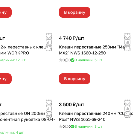
ину
В корзину
шт
4 740 ₽/
шт
 2-х переставных клещей
Клещи переставные 250мм "Maxi
50мм WORKPRO
MX2" NWS 1660-12-250
наличии: 12
шт
0
0
В наличии: 5
шт
ину
В корзину
т
3 500 ₽/
шт
ереставные ON 200мм
Клещи переставные 240мм "Classic
онентная рукоятка 08-04-
Plus" NWS 1651-69-240
0
0
В наличии: 3
шт
наличии: 4
шт