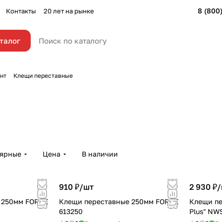
8 (800
Контакты
20 лет на рынке
талог
нт
Клещи переставные
лярные
Цена
В наличии
910 ₽/
шт
2 930 ₽/
 250мм FORCE
Клещи переставные 250мм FORCE
Клещи пе
613250
Plus" NWS