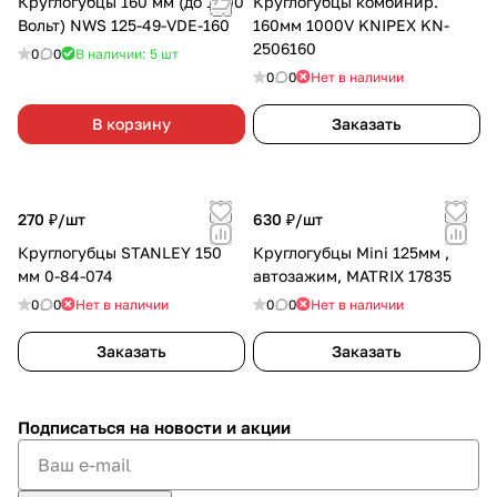
Круглогубцы 160 мм (до 1000
Круглогубцы комбинир.
Вольт) NWS 125-49-VDE-160
160мм 1000V KNIPEX KN-
2506160
0
0
В наличии: 5
шт
0
0
Нет в наличии
В корзину
Заказать
270 ₽/
шт
630 ₽/
шт
Круглогубцы STANLEY 150
Круглогубцы Mini 125мм ,
мм 0-84-074
автозажим, MATRIX 17835
0
0
Нет в наличии
0
0
Нет в наличии
Заказать
Заказать
Подписаться
на новости и акции