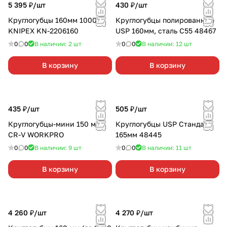
5 395 ₽/
шт
430 ₽/
шт
Круглогубцы 160мм 1000V
Круглогубцы полированные
KNIPEX KN-2206160
USP 160мм, сталь С55 48467
0
0
В наличии: 2
шт
0
0
В наличии: 12
шт
В корзину
В корзину
435 ₽/
шт
505 ₽/
шт
Круглогубцы-мини 150 мм
Круглогубцы USP Стандарт
CR-V WORKPRO
165мм 48445
0
0
В наличии: 9
шт
0
0
В наличии: 11
шт
В корзину
В корзину
4 260 ₽/
шт
4 270 ₽/
шт