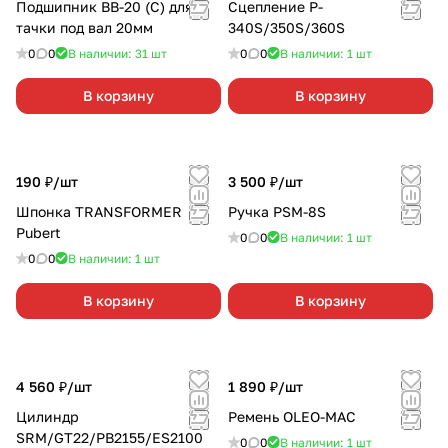
Подшипник ВВ-20 (С) для
Сцепление P-
тачки под вал 20мм
340S/350S/360S
0
0
В наличии: 31
шт
0
0
В наличии: 1
шт
В корзину
В корзину
190 ₽/
шт
3 500 ₽/
шт
Шпонка TRANSFORMER
Ручка PSM-8S
Pubert
0
0
В наличии: 1
шт
0
0
В наличии: 1
шт
В корзину
В корзину
4 560 ₽/
шт
1 890 ₽/
шт
Цилиндр
Ремень OLEO-MAC
SRM/GT22/PB2155/ES2100
0
0
В наличии: 1
шт