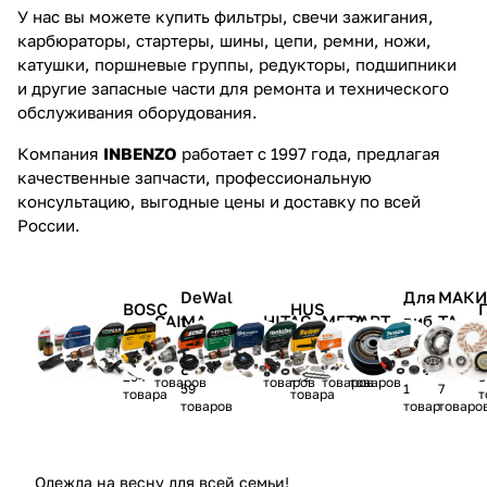
У нас вы можете купить фильтры, свечи зажигания,
карбюраторы, стартеры, шины, цепи, ремни, ножи,
катушки, поршневые группы, редукторы, подшипники
и другие запасные части для ремонта и технического
обслуживания оборудования.
Компания
INBENZO
работает с 1997 года, предлагая
качественные запчасти, профессиональную
консультацию, выгодные цены и доставку по всей
России.
DeWal
Для
МАК
BOSC
HUS
CAIMA
t,
HITAC
META
PART
виб
ТА,
AL-KO
H,SKI
ECHO
QVAR
STIHL
N
Black
HI
BO
NER
роп
МАКТ
27
8
27
L
NA
46
30
26
10
&Deck
лит
ЭК
товаров
товаров
товаров
294
172
3
товаров
товаров
товаров
товаров
59
1
7
er,STA
товара
товара
т
товаров
товар
товаро
NLEY
Одежда на весну для всей семьи!