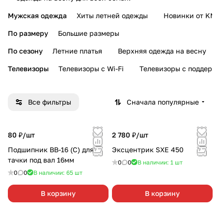
Мужская одежда
Хиты летней одежды
Новинки от KMI
По размеру
Большие размеры
По сезону
Летние платья
Верхняя одежда на весну
Телевизоры
Телевизоры с Wi-Fi
Телевизоры с поддерж
Все фильтры
Сначала популярные
80 ₽/
шт
2 780 ₽/
шт
Подшипник ВВ-16 (С) для
Эксцентрик SXE 450
тачки под вал 16мм
0
0
В наличии: 1
шт
0
0
В наличии: 65
шт
В корзину
В корзину