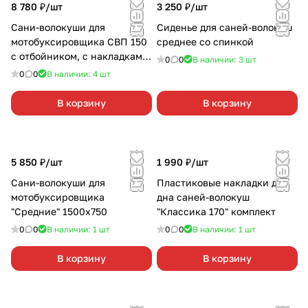
8 780 ₽/
шт
3 250 ₽/
шт
Сани-волокуши для
Сиденье для саней-волокуш
мотобуксировщика СВП 150
среднее со спинкой
с отбойником, с накладками
0
0
В наличии: 3
шт
1700×680х440
0
0
В наличии: 4
шт
В корзину
В корзину
5 850 ₽/
шт
1 990 ₽/
шт
Сани-волокуши для
Пластиковые накладки для
мотобуксировщика
дна саней-волокуш
"Средние" 1500х750
"Классика 170" комплект
0
0
В наличии: 1
шт
0
0
В наличии: 1
шт
В корзину
В корзину