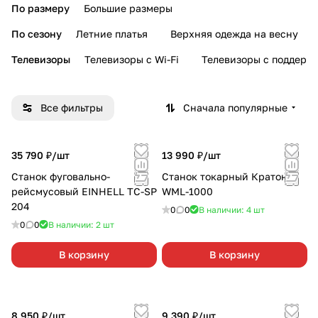
По размеру
Большие размеры
По сезону
Летние платья
Верхняя одежда на весну
Телевизоры
Телевизоры с Wi-Fi
Телевизоры с поддерж
Все фильтры
Сначала популярные
35 790 ₽/
шт
13 990 ₽/
шт
Станок фуговально-
Станок токарный Кратон
рейсмусовый EINHELL TC-SP
WML-1000
204
0
0
В наличии: 4
шт
0
0
В наличии: 2
шт
В корзину
В корзину
8 950 ₽/
шт
9 390 ₽/
шт