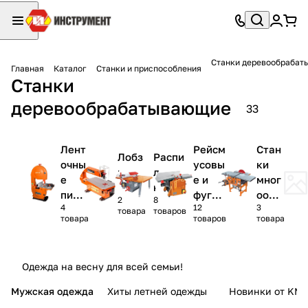
Станки деревообраба
Главная
Каталог
Станки и приспособления
Станки
деревообрабатывающие
33
Лент
Рейсм
Стан
Лобз
Распи
очны
усовы
ки
иков
ловоч
е
е и
мног
ые
ные
пилы
фугов
оопе
2
8
4
12
3
по
альны
раци
товара
товаров
товара
товаров
товара
дере
е
онны
ву
станк
е
и
Одежда на весну для всей семьи!
Мужская одежда
Хиты летней одежды
Новинки от KMI