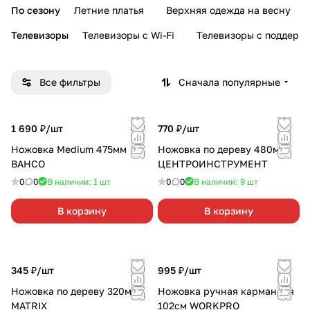
По сезону
Летние платья
Верхняя одежда на весну
Телевизоры
Телевизоры с Wi-Fi
Телевизоры с поддерж
Все фильтры
Сначала популярные
1 690 ₽/
шт
770 ₽/
шт
Ножовка Medium 475мм
Ножовка по дереву 480мм
BAHCO
ЦЕНТРОИНСТРУМЕНТ
0
0
В наличии: 1
шт
0
0
В наличии: 9
шт
В корзину
В корзину
345 ₽/
шт
995 ₽/
шт
Ножовка по дереву 320мм
Ножовка ручная карманная
MATRIX
102см WORKPRO