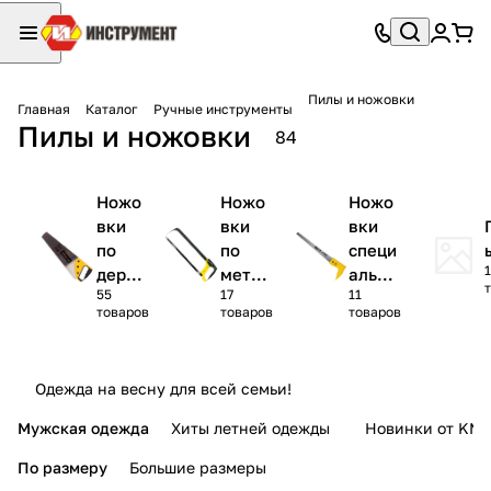
Пилы и ножовки
Главная
Каталог
Ручные инструменты
Пилы и ножовки
84
Ножо
Ножо
Ножо
вки
вки
вки
по
по
специ
1
дерев
метал
альны
55
17
11
у
лу
е
товаров
товаров
товаров
Одежда на весну для всей семьи!
Мужская одежда
Хиты летней одежды
Новинки от KMI
По размеру
Большие размеры