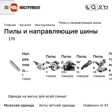
Пилы и направляющие шины
Главная
Каталог
Инструменты
Пилы и направляющие шины
179
Нап
П
Пилы
Пилы
Пилы
Пилы
рав
т
алма
диско
монта
сабел
ляю
в
зные
вые
жные
ьные
щие
е
3
100
11
18
1
4
шин
товара
товаров
товаров
товаров
товар
т
ы и
ком
пле
Одежда на весну для всей семьи!
кту
ющи
Мужская одежда
Хиты летней одежды
Новинки от KMI
е