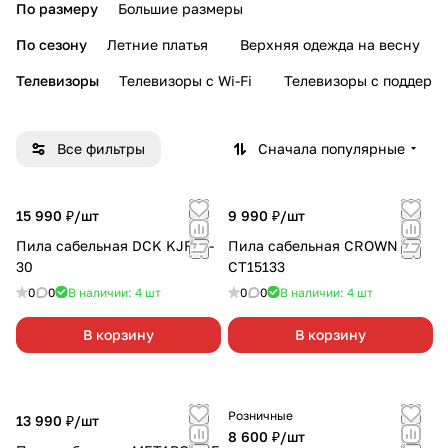
По размеру
Большие размеры
По сезону
Летние платья
Верхняя одежда на весну
Телевизоры
Телевизоры с Wi-Fi
Телевизоры с поддерж
Все фильтры
Сначала популярные
15 990 ₽/
шт
9 990 ₽/
шт
Пила сабельная DCK KJF02-
Пила сабельная CROWN
30
СТ15133
0
0
В наличии: 4
шт
0
0
В наличии: 4
шт
В корзину
В корзину
Розничные
13 990 ₽/
шт
8 600 ₽/
шт