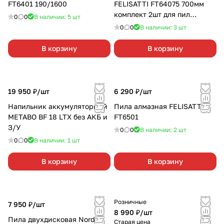
FT6401 190/1600
FELISATTI FT64075 700мм
комплект 2шт для пил
0
0
В наличии: 5
шт
FT6407/FT6406
0
0
В наличии: 3
шт
В корзину
В корзину
19 950 ₽/
шт
6 290 ₽/
шт
Напильник аккумуляторный
Пила алмазная FELISATTI
METABO BF 18 LTX без АКБ и
FT6501
З/У
0
0
В наличии: 2
шт
0
0
В наличии: 1
шт
В корзину
В корзину
Розничные
7 950 ₽/
шт
8 990 ₽/
шт
Пила двухдисковая Nord
Старая цена