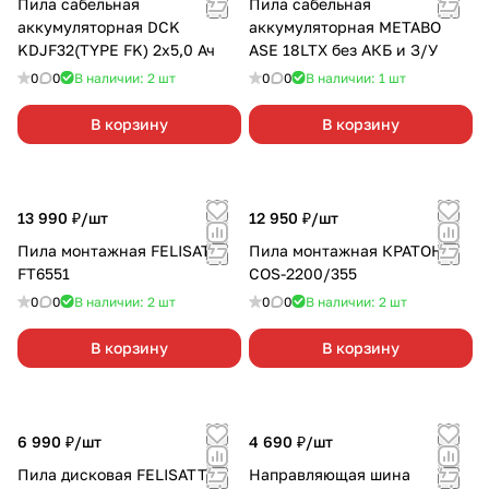
Пила сабельная
Пила сабельная
аккумуляторная DCK
аккумуляторная METABO
KDJF32(TYPE FK) 2х5,0 Ач
ASE 18LTX без АКБ и З/У
0
0
В наличии: 2
шт
0
0
В наличии: 1
шт
В корзину
В корзину
13 990 ₽/
шт
12 950 ₽/
шт
Пила монтажная FELISATTI
Пила монтажная КРАТОН
FT6551
COS-2200/355
0
0
В наличии: 2
шт
0
0
В наличии: 2
шт
В корзину
В корзину
6 990 ₽/
шт
4 690 ₽/
шт
Пила дисковая FELISATTI
Направляющая шина