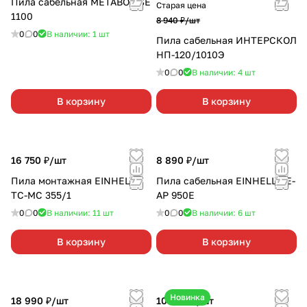
Пила сабельная METABO SSE
Старая цена
1100
8 940 ₽/
шт
0
0
В наличии: 1
шт
Пила сабельная ИНТЕРСКОЛ
НП-120/1010Э
0
0
В наличии: 4
шт
В корзину
В корзину
16 750 ₽/
шт
8 890 ₽/
шт
Пила монтажная EINHELL
Пила сабельная EINHELL TE-
TC-MC 355/1
AP 950E
0
0
В наличии: 11
шт
0
0
В наличии: 6
шт
В корзину
В корзину
Новинка
18 990 ₽/
шт
10 990 ₽/
шт