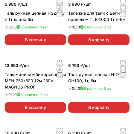
5 980 ₽/
шт
3 990 ₽/
шт
Таль ручная цепная HSZ-J г/
Тележка для тали с цепным
п 1т длина 6м
приводом TLB-1000 1т h-6м
0
0
В наличии: 1
шт
0
0
В наличии: 2
шт
В корзину
В корзину
13 650 ₽/
шт
6 750 ₽/
шт
Таль-мини комбинированная
Таль ручная цепная HITCH
MEH-250/500 12м 230V
CH100, 1т, 6м
MAGNUS PROFI
0
0
В наличии: 5
шт
0
0
В наличии: 5
шт
В корзину
В корзину
19 980 ₽/
шт
6 300 ₽/
шт