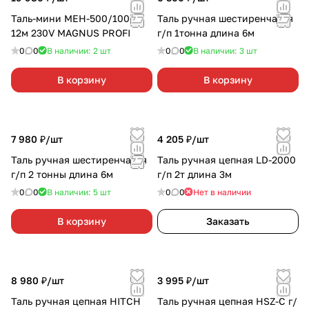
Таль-мини MEH-500/1000
Таль ручная шестиренчатая
12м 230V MAGNUS PROFI
г/п 1тонна длина 6м
0
0
В наличии: 2
шт
0
0
В наличии: 3
шт
В корзину
В корзину
7 980 ₽/
шт
4 205 ₽/
шт
Таль ручная шестиренчатая
Таль ручная цепная LD-2000
г/п 2 тонны длина 6м
г/п 2т длина 3м
0
0
В наличии: 5
шт
0
0
Нет в наличии
В корзину
Заказать
8 980 ₽/
шт
3 995 ₽/
шт
Таль ручная цепная HITCH
Таль ручная цепная HSZ-C г/