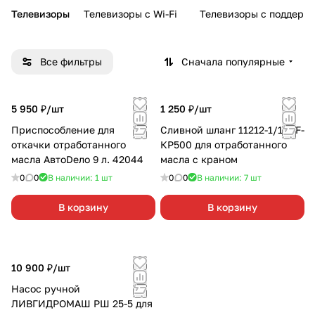
Телевизоры
Телевизоры с Wi-Fi
Телевизоры с поддерж
Все фильтры
Сначала популярные
5 950 ₽/
шт
1 250 ₽/
шт
Приспособление для
Сливной шланг 11212-1/188F-
откачки отработанного
КР500 для отработанного
масла АвтоDело 9 л. 42044
масла с краном
0
0
В наличии: 1
шт
0
0
В наличии: 7
шт
В корзину
В корзину
10 900 ₽/
шт
Насос ручной
ЛИВГИДРОМАШ РШ 25-5 для