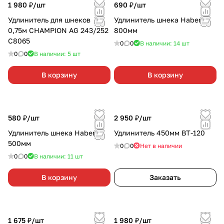
1 980 ₽/
шт
690 ₽/
шт
Удлинитель для шнеков
Удлинитель шнека Habert
0,75м CHAMPION AG 243/252
800мм
С8065
0
0
В наличии: 14
шт
0
0
В наличии: 5
шт
В корзину
В корзину
580 ₽/
шт
2 950 ₽/
шт
Удлинитель шнека Habert
Удлинитель 450мм ВТ-120
500мм
0
0
Нет в наличии
0
0
В наличии: 11
шт
В корзину
Заказать
1 675 ₽/
шт
1 980 ₽/
шт