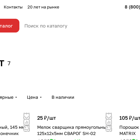
8 (800
Контакты
20 лет на рынке
талог
т
7
Маркеры
Мелки
4 товара
1 товар
лярные
Цена
В наличии
25 ₽/
шт
105 ₽/
ш
ый, 145 мм,
Мелок сварщика прямоугольный
Порошок 
конечник
125х12х5мм СВАРОГ SH-02
MATRIX