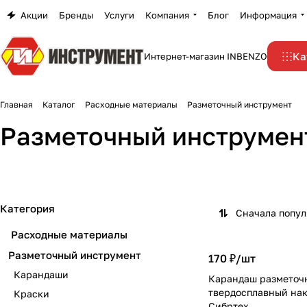
Акции
Бренды
Услуги
Компания
Блог
Информация
Ка
Интернет-магазин INBENZO
Главная
Каталог
Расходные материалы
Разметочный инструмент
Разметочный инструмен
Карандаши
Краски
1 товар
1 товар
Категория
Сначала попу
Расходные материалы
Разметочный инструмент
170 ₽/
шт
Карандаши
Карандаш разметочн
твердосплавный на
Краски
Сибртех