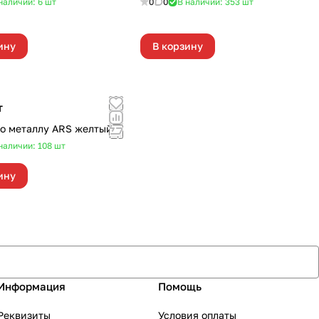
наличии: 6
шт
0
0
В наличии: 353
шт
ину
В корзину
т
о металлу ARS желтый
наличии: 108
шт
ину
Информация
Помощь
Реквизиты
Условия оплаты