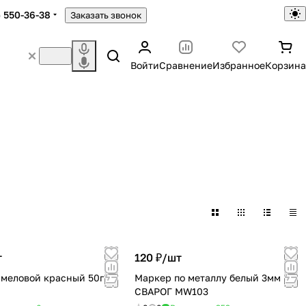
) 550-36-38
Заказать звонок
Войти
Сравнение
Избранное
Корзина
т
120 ₽/
шт
меловой красный 50гр
Маркер по металлу белый 3мм
СВАРОГ MW103