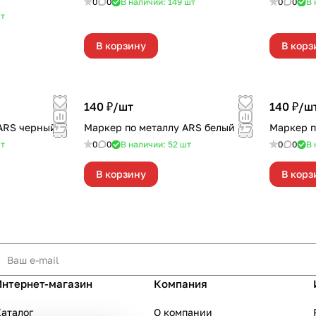
0
0
В наличии: 149
шт
0
0
В 
т
В корзину
В корз
140 ₽/
шт
140 ₽/
ш
ARS черный
Маркер по металлу ARS белый
Маркер п
т
0
0
В наличии: 52
шт
0
0
В 
В корзину
В корз
Интернет-магазин
Компания
аталог
О компании