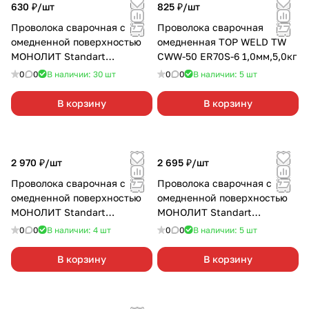
630 ₽/
шт
825 ₽/
шт
Проволока сварочная с
Проволока сварочная
омедненной поверхностью
омедненная TOP WELD TW
МОНОЛИТ Standart
CWW-50 ER70S-6 1,0мм,5,0кг
Св-08Г2С 0,8мм,4,0кг
0
0
В наличии: 30
шт
0
0
В наличии: 5
шт
В корзину
В корзину
2 970 ₽/
шт
2 695 ₽/
шт
Проволока сварочная с
Проволока сварочная с
омедненной поверхностью
омедненной поверхностью
МОНОЛИТ Standart
МОНОЛИТ Standart
Св-08Г2С 0,8мм,18,0кг
Св-08Г2С 1,0мм,18,0кг
0
0
В наличии: 4
шт
0
0
В наличии: 5
шт
В корзину
В корзину