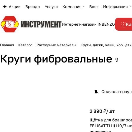
Акции
Бренды
Услуги
Компания
Блог
Информация
Ка
Интернет-магазин INBENZO
Главная
Каталог
Расходные материалы
Круги, диски, чаши, корщётк
Круги фибровальные
9
Сначала попу
2 890 ₽/
шт
Щётка для браширо
FELISATTI Щ110/7 н
проволока