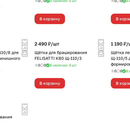
0
0
В наличии: 6
шт
0
0
В 
т
В корзину
В корз
2 490 ₽/
шт
1 190 ₽/
110/8 для
Щётка для браширования
Щётка ле
финишного
FELISATTI К80 Щ-110/3
Щ-110/5 
формиро
0
0
В наличии: 6
шт
поверхно
т
0
0
В 
В корзину
В корз
ования