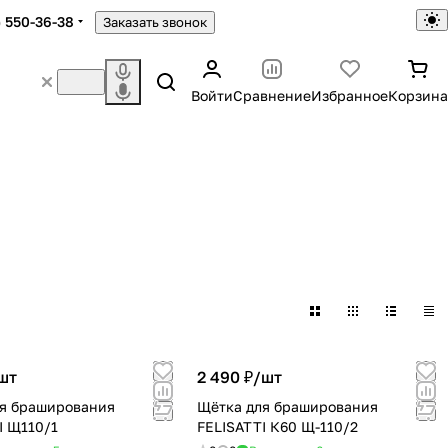
) 550-36-38
Заказать звонок
Войти
Сравнение
Избранное
Корзина
шт
2 490 ₽/
шт
я браширования
Щётка для браширования
I Щ110/1
FELISATTI К60 Щ-110/2