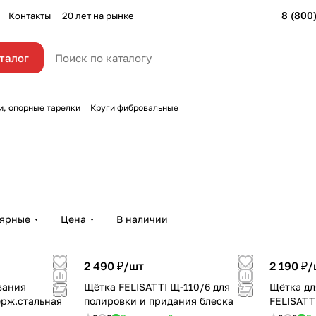
8 (800
Контакты
20 лет на рынке
талог
и, опорные тарелки
Круги фибровальные
лярные
Цена
В наличии
2 490 ₽/
шт
2 190 ₽/
вания
Щётка FELISATTI Щ-110/6 для
Щётка дл
ерж.стальная
полировки и придания блеска
FELISATT