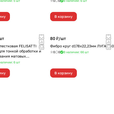
наличии: 5
шт
0
0
В наличии: 6
шт
ину
В корзину
шт
80 ₽/
шт
пестковая FELISATTI
Фибро круг d178х22,23мм ЛУГА Р40
для тонкой обработки и
0
0
В наличии: 66
шт
вания матовых
стей
наличии: 6
шт
ину
В корзину