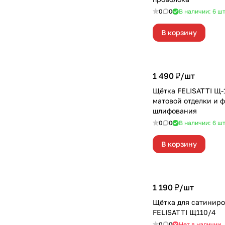
0
0
В наличии: 6
ш
В корзину
1 490 ₽/
шт
Щётка FELISATTI Щ-
матовой отделки и 
шлифования
0
0
В наличии: 6
ш
В корзину
1 190 ₽/
шт
Щётка для сатинир
FELISATTI Щ110/4
0
0
Нет в наличии