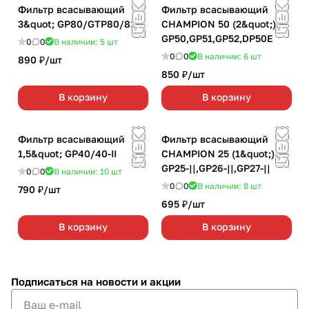
Фильтр всасывающий
Фильтр всасывающий
3&quot; GP80/GTP80/81
CHAMPION 50 (2&quot;)
GP50,GP51,GP52,DP50Е
0
0
В наличии: 5
шт
0
0
В наличии: 6
шт
890 ₽/
шт
850 ₽/
шт
В корзину
В корзину
Фильтр всасывающий
Фильтр всасывающий
1,5&quot; GP40/40-II
CHAMPION 25 (1&quot;)
GP25-||,GP26-||,GP27-||
0
0
В наличии: 10
шт
0
0
В наличии: 8
шт
790 ₽/
шт
695 ₽/
шт
В корзину
В корзину
Подписаться
на новости и акции