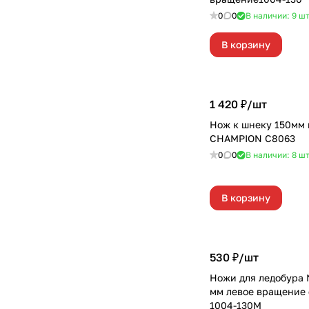
0
0
В наличии: 9
ш
В корзину
1 420 ₽/
шт
Нож к шнеку 150мм п
CHAMPION С8063
0
0
В наличии: 8
ш
В корзину
530 ₽/
шт
Ножи для ледобура
мм левое вращение 
1004-130М