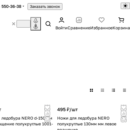
) 550-36-38
Заказать звонок
Войти
Сравнение
Избранное
Корзина
т
495 ₽/
шт
 ледобура NERO d-150 мм
Ножи для ледобура NERO
ащение полукруглые 1001-
полукруглые 130мм мм левое
вращение