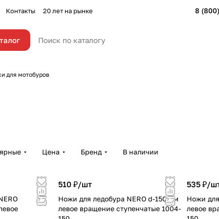
8 (800
Контакты
20 лет на рынке
талог
и для мотобуров
лярные
Цена
Бренд
В наличии
510 ₽/
шт
535 ₽/
ш
 NERO
Ножи для ледобура NERO d-150 мм
Ножи для
левое
левое вращение ступенчатые 1004-
левое вр
150
150