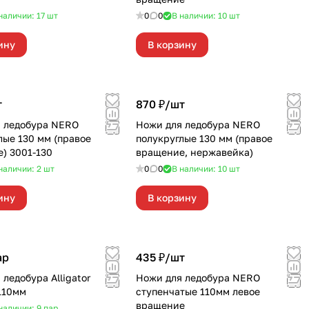
наличии: 17
шт
0
0
В наличии: 10
шт
ину
В корзину
т
870 ₽/
шт
 ледобура NERO
Ножи для ледобура NERO
лые 130 мм (правое
полукруглые 130 мм (правое
) 3001-130
вращение, нержавейка)
наличии: 2
шт
0
0
В наличии: 10
шт
ину
В корзину
ар
435 ₽/
шт
ледобура Alligator
Ножи для ледобура NERO
110мм
ступенчатые 110мм левое
вращение
наличии: 9
пар