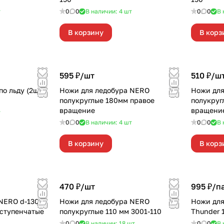
т
0
0
В наличии: 4
шт
0
0
В 
В корзину
В корз
595 ₽/
шт
510 ₽/
ш
о льду (2шт)
Ножи для ледобура NERO
Ножи для
полукруглые 180мм правое
полукруг
вращение
вращение
т
0
0
В наличии: 4
шт
0
0
В 
В корзину
В корз
470 ₽/
шт
995 ₽/
п
 NERO d-130М
Ножи для ледобура NERO
Ножи для 
ступенчатые
полукруглые 110 мм 3001-110
Thunder 
0
0
В наличии: 18
шт
0
0
В 