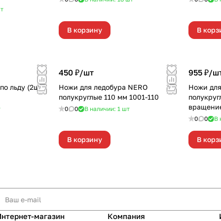
т
В корзину
В корз
450 ₽/
шт
955 ₽/
ш
по льду (2шт)
Ножи для ледобура NERO
Ножи для
полукруглые 110 мм 1001-110
полукруг
вращение
т
0
0
В наличии: 1
шт
0
0
В 
В корзину
В корз
Интернет-магазин
Компания