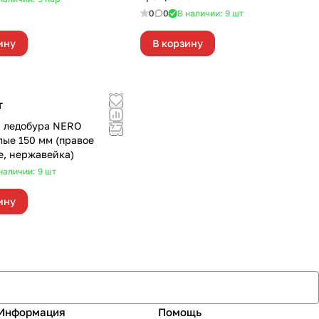
0
0
В наличии: 9
шт
ину
В корзину
т
 ледобура NERO
лые 150 мм (правое
, нержавейка)
наличии: 9
шт
ину
Информация
Помощь