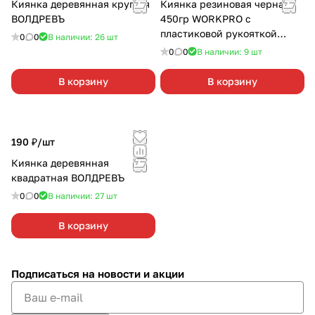
Киянка деревянная круглая
Киянка резиновая черная
ВОЛДРЕВЪ
450гр WORKPRO с
пластиковой рукояткой
0
0
В наличии: 26
шт
WP241041
0
0
В наличии: 9
шт
В корзину
В корзину
190 ₽/
шт
Киянка деревянная
квадратная ВОЛДРЕВЪ
0
0
В наличии: 27
шт
В корзину
Подписаться
на новости и акции