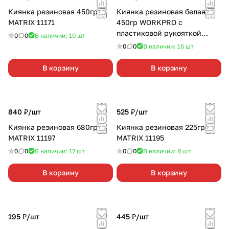
Киянка резиновая 450гр
Киянка резиновая белая
MATRIX 11171
450гр WORKPRO с
пластиковой рукояткой
0
0
В наличии: 10
шт
WP241040
0
0
В наличии: 16
шт
В корзину
В корзину
840 ₽/
шт
525 ₽/
шт
Киянка резиновая 680гр
Киянка резиновая 225гр
MATRIX 11197
MATRIX 11195
0
0
В наличии: 17
шт
0
0
В наличии: 8
шт
В корзину
В корзину
195 ₽/
шт
445 ₽/
шт