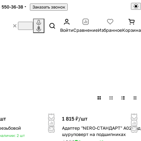
) 550-36-38
Заказать звонок
Войти
Сравнение
Избранное
Корзина
шт
1 815 ₽/
шт
резьбовой
Адаптер "NERO-СТАНДАРТ" А02 под
шуруповерт на подшипниках
наличии: 2
шт