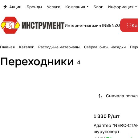
Акции
Бренды
Услуги
Компания
Блог
Информация
Ка
Интернет-магазин INBENZO
Главная
Каталог
Расходные материалы
Свёрла, биты, насадки
Пер
Адаптеры и переходники
Для шнеков под
Переходники
4
для сверлильных
шуруповёрт
1 товар
3 товара
патронов
Сначала попу
1 330 ₽/
шт
Адаптер "NERO-СТА
шуруповерт