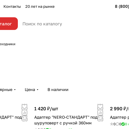
8 (800
Контакты
20 лет на рынке
талог
еходники
лярные
Цена
В наличии
1 420 ₽/
шт
2 990 ₽/
НДАРТ" под
Адаптер "NERO-СТАНДАРТ" под
Адаптер 
шуруповерт с ручкой 360мм
0
0
В 