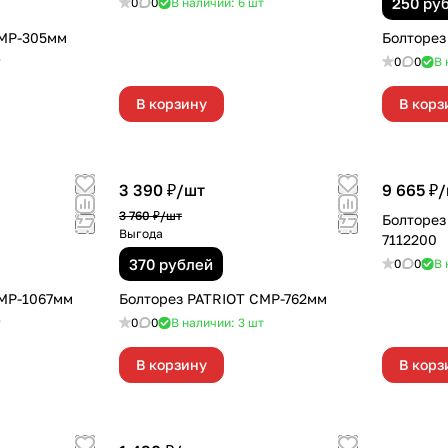
250 ру
0
0
В наличии: 6
шт
СМР-305мм
Болторез
т
0
0
В 
В корзину
В корз
3 390 ₽/
шт
9 665 ₽/
3 760 ₽/
шт
Болторез
Выгода
7112200
370 рублей
0
0
В 
СМР-1067мм
Болторез PATRIOT СМР-762мм
т
0
0
В наличии: 3
шт
В корзину
В корз