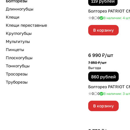
Болторезы
119 рублей
Длинногубцы
Болторез PATRIOT 
Клещи
0
0
В наличии: 4
ш
Клещи переставные
В корзину
Круглогубцы
Мультитулы
Пинцеты
6 990 ₽/
шт
Плоскогубцы
7 850 ₽/
шт
Тонкогубцы
Выгода
Тросорезы
860 рублей
Труборезы
Болторез PATRIOT 
0
0
В наличии: 3
ш
В корзину