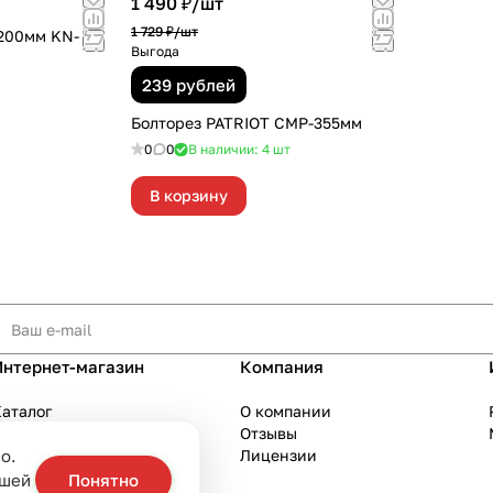
1 490 ₽/
шт
1 729 ₽/
шт
200мм KN-
Выгода
239 рублей
Болторез PATRIOT СМР-355мм
0
0
В наличии: 4
шт
В корзину
Интернет-магазин
Компания
аталог
О компании
Акции
Отзывы
о.
Бренды
Лицензии
слуги
ашей
Понятно