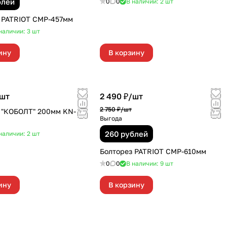
блей
0
0
В наличии: 2
шт
 PATRIOT СМР-457мм
наличии: 3
шт
ину
В корзину
шт
2 490 ₽/
шт
2 750 ₽/
шт
 "КОБОЛТ" 200мм KN-
Выгода
260 рублей
наличии: 2
шт
Болторез PATRIOT СМР-610мм
0
0
В наличии: 9
шт
ину
В корзину