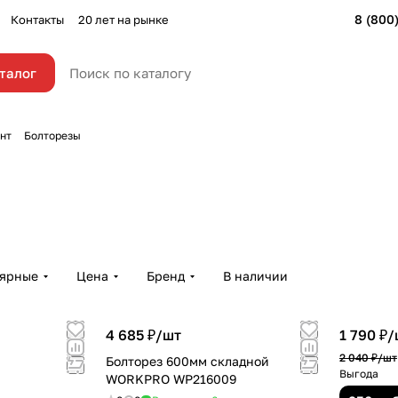
8 (800
Контакты
20 лет на рынке
талог
нт
Болторезы
лярные
Цена
Бренд
В наличии
4 685 ₽/
шт
1 790 ₽/
2 040 ₽/
шт
Болторез 600мм складной
Выгода
WORKPRO WP216009