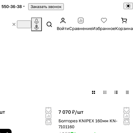
) 550-36-38
Заказать звонок
Войти
Сравнение
Избранное
Корзина
шт
7 070 ₽/
шт
Болторез KNIPEX 160мм KN-
7101160