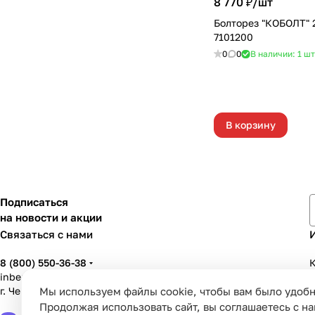
8 770 ₽/
шт
Болторез "КОБОЛТ" 
7101200
0
0
В наличии: 1
шт
В корзину
Подписаться
на новости и акции
Связаться с нами
8 (800) 550-36-38
К
inbenzo35@list.ru
г. Череповец, ул. Вологодская, д. 50А
Мы используем файлы cookie, чтобы вам было удобн
У
Продолжая использовать сайт, вы соглашаетесь с н