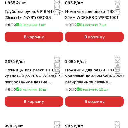
1 965 ₽/
шт
895 ₽/
шт
Труборез ручной PIRANHA 6-
Ножницы для резки ПВХ до
23мм (1/4"-7/8") GROSS
35мм WORKPRO WP301001
0
0
В наличии: 1
шт
0
0
В наличии: 7
шт
В корзину
В корзину
2 575 ₽/
шт
1 685 ₽/
шт
Ножницы для резки ПВХ
Ножницы для резки ПВХ
храповый до 60мм WORKPRO
храповый до 42мм WORKPRO
легированное лезвие
легированное лезвие
WP301007
WP301006
0
0
В наличии: 10
шт
0
0
В наличии: 12
шт
В корзину
В корзину
990 ₽/
шт
995 ₽/
шт