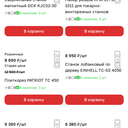
магнитный DCK KJC02-30
1011 для токарно-
винторезных станков
0
0
В наличии: 3
шт
0
0
В наличии: 9
шт
В корзину
В корзину
Розничные
8 950 ₽/
шт
8 890 ₽/
шт
Станок лобзиковый по
Старая цена
дереву EINHELL TC-SS 405E
12 500 ₽/
шт
0
0
В наличии: 1
шт
Плиткорез PATRIOT ТС 450
0
0
В наличии: 3
шт
В корзину
В корзину
9 390 ₽/
шт
6 380 ₽/
шт