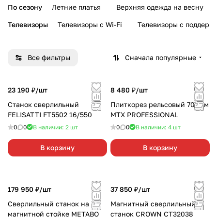
По сезону
Летние платья
Верхняя одежда на весну
Телевизоры
Телевизоры с Wi-Fi
Телевизоры с поддерж
Все фильтры
Сначала популярные
23 190 ₽/
шт
8 480 ₽/
шт
Станок сверлильный
Плиткорез рельсовый 700мм
FELISATTI FT5502 16/550
MTX PROFESSIONAL
0
0
В наличии: 2
шт
0
0
В наличии: 4
шт
В корзину
В корзину
179 950 ₽/
шт
37 850 ₽/
шт
Сверлильный станок на
Магнитный сверлильный
магнитной стойке METABO
станок CROWN СТ32038