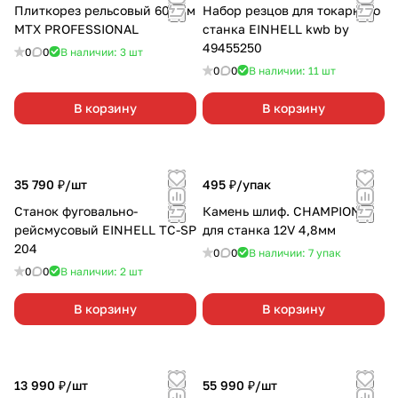
Плиткорез рельсовый 600мм
Набор резцов для токарного
MTX PROFESSIONAL
станка EINHELL kwb by
49455250
0
0
В наличии: 3
шт
0
0
В наличии: 11
шт
В корзину
В корзину
35 790 ₽/
шт
495 ₽/
упак
Станок фуговально-
Камень шлиф. CHAMPION
рейсмусовый EINHELL TC-SP
для станка 12V 4,8мм
204
0
0
В наличии: 7
упак
0
0
В наличии: 2
шт
В корзину
В корзину
13 990 ₽/
шт
55 990 ₽/
шт