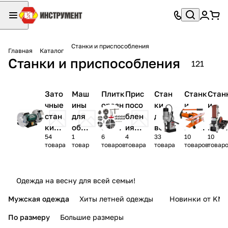
Станки и приспособления
Главная
Каталог
Станки и приспособления
121
Зато
Маш
Плитк
Прис
Стан
Станк
Стан
чные
ины
орезн
посо
ки
и
и
стан
для
ые
блен
дере
сверл
труб
ки
обр
станк
ия
вооб
ильны
гибо
54
1
6
4
33
10
10
(точи
або
и
для
раба
е
ные
товара
товар
товаров
товара
товара
товаров
товар
ла)
тки
стан
тыва
пол
ков
ющи
ов
е
Одежда на весну для всей семьи!
Мужская одежда
Хиты летней одежды
Новинки от KMI
По размеру
Большие размеры