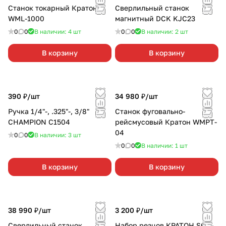
Станок токарный Кратон
Сверлильный станок
WML-1000
магнитный DCK KJC23
0
0
В наличии: 4
шт
0
0
В наличии: 2
шт
В корзину
В корзину
390 ₽/
шт
34 980 ₽/
шт
Ручка 1/4"-, .325"-, 3/8"
Станок фуговально-
CHAMPION C1504
рейсмусовый Кратон WMPT-
04
0
0
В наличии: 3
шт
0
0
В наличии: 1
шт
В корзину
В корзину
38 990 ₽/
шт
3 200 ₽/
шт
Сверлильный станок
Набор резцов КРАТОН SOC-