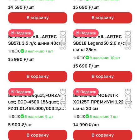
14 590 ₽/
шт
15 690 ₽/
шт
В корзину
В корзину
🎁 Подарок
🎁 Подарок
Бензопила VILLARTEC
Бензопила VILLARTEC
SB571 3,5 л/с шина 40см
SB018 Legend50 2,0 л/с
шина 35см
0
0
В наличии: 7
шт
0
0
В наличии: 10
шт
15 990 ₽/
шт
15 690 ₽/
шт
В корзину
В корзину
🎁 Подарок
🎁 Подарок
Бензопила&quot;FORZA&q
Бензопила МОБИЛ К
uot; ECO-4500 15&quot;
ХС125Т ПРЕМИУМ 1,22 л/с
FZ01.01.45E.000/003 2,2
шина 30 см
л/с шина 38 см
0
0
В наличии: 5
шт
0
0
В наличии: 7
шт
5 900 ₽/
шт
14 990 ₽/
шт
В корзину
В корзину