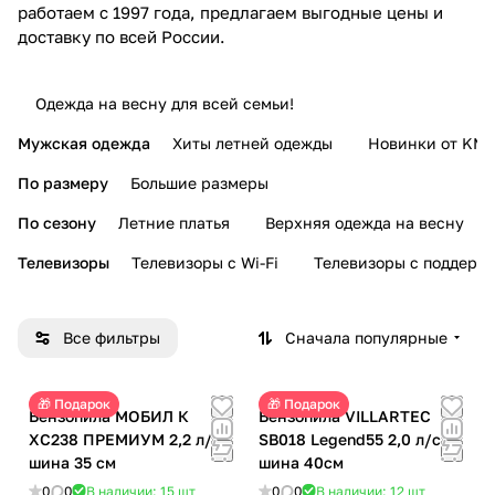
работаем с 1997 года, предлагаем выгодные цены и
доставку по всей России.
Одежда на весну для всей семьи!
Мужская одежда
Хиты летней одежды
Новинки от KMI
По размеру
Большие размеры
По сезону
Летние платья
Верхняя одежда на весну
Телевизоры
Телевизоры с Wi-Fi
Телевизоры с поддерж
Все фильтры
Сначала популярные
🎁 Подарок
🎁 Подарок
Бензопила МОБИЛ К
Бензопила VILLARTEC
ХС238 ПРЕМИУМ 2,2 л/с
SB018 Legend55 2,0 л/с
шина 35 см
шина 40см
0
0
В наличии: 15
шт
0
0
В наличии: 12
шт