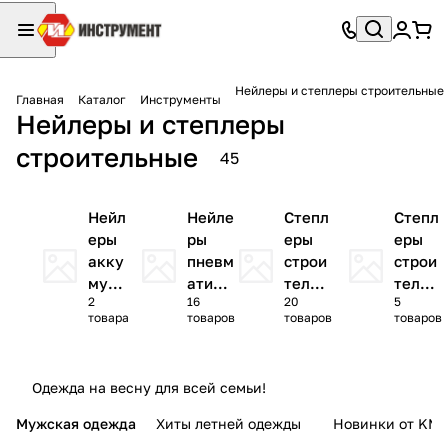
Нейлеры и степлеры строительные
Главная
Каталог
Инструменты
Нейлеры и степлеры
строительные
45
Нейл
Нейле
Степл
Степл
еры
ры
еры
еры
акку
пневм
строи
строи
муля
атиче
тельн
тельн
2
16
20
5
торн
ские
ые
ые
товара
товаров
товаров
товаров
ые
механ
сетев
ическ
ые
ие
Одежда на весну для всей семьи!
Мужская одежда
Хиты летней одежды
Новинки от KMI