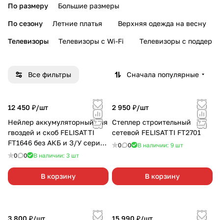
По размеру
Большие размеры
По сезону
Летние платья
Верхняя одежда на весну
Телевизоры
Телевизоры с Wi-Fi
Телевизоры с поддерж
Все фильтры
Сначала популярные
12 450 ₽/
шт
2 950 ₽/
шт
Нейлер аккумуляторный для
Степлер строительный
гвоздей и скоб FELISATTI
сетевой FELISATTI FT2701
FT1646 без АКБ и З/У серия
0
0
В наличии: 9
шт
М
0
0
В наличии: 3
шт
В корзину
В корзину
3 800 ₽/
шт
15 990 ₽/
шт