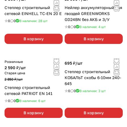
Степлер строительный
Нейлер аккумуляторный для
сетевой EINHELL TC-EN 20 E
гвоздей GREENWORKS
GD24BN без АКБ и З/У
0
0
В наличии: 28
шт
0
0
В наличии: 4
шт
В корзину
В корзину
Розничные
695 ₽/
шт
2 590 ₽/
шт
Степлер строительный
Старая цена
КОБАЛЬТ скобы 6-10мм 240-
2 850 ₽/
шт
645
Степлер строительный
0
0
В наличии: 3
шт
сетевой PATRIOT EN 141
0
0
В наличии: 6
шт
В корзину
В корзину