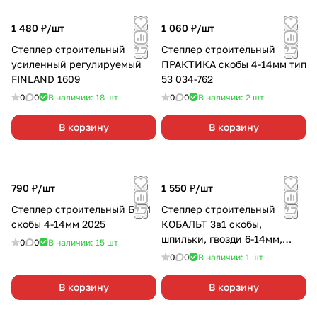
1 480 ₽/
шт
1 060 ₽/
шт
Степлер строительный
Степлер строительный
усиленный регулируемый
ПРАКТИКА скобы 4-14мм тип
FINLAND 1609
53 034-762
0
0
В наличии: 18
шт
0
0
В наличии: 2
шт
В корзину
В корзину
790 ₽/
шт
1 550 ₽/
шт
Степлер строительный БЦМ
Степлер строительный
скобы 4-14мм 2025
КОБАЛЬТ 3в1 скобы,
шпильки, гвозди 6-14мм,
0
0
В наличии: 15
шт
240-683
0
0
В наличии: 1
шт
В корзину
В корзину