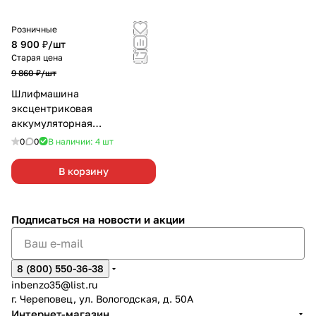
Розничные
8 900 ₽/
шт
Старая цена
9 860 ₽/
шт
Шлифмашина
эксцентриковая
аккумуляторная
ИНТЕРСКОЛ ЭПМ-125/18ВЭ
0
0
В наличии: 4
шт
без АКБ и З/У
В корзину
Подписаться
на новости и акции
8 (800) 550-36-38
inbenzo35@list.ru
г. Череповец, ул. Вологодская, д. 50А
Интернет-магазин