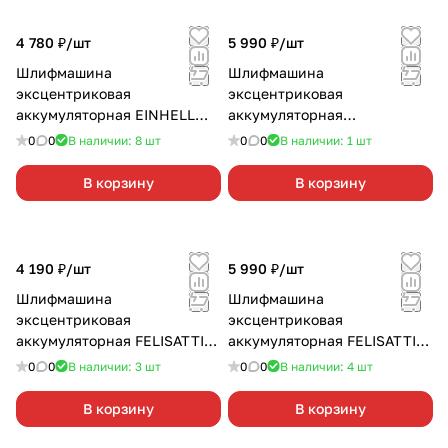
4 780 ₽/
шт
5 990 ₽/
шт
Шлифмашина
Шлифмашина
эксцентриковая
эксцентриковая
аккумуляторная EINHELL
аккумуляторная
PXC TE-RS 18 LI-SOLO без
GREENWORKS G24ROS без
0
0
В наличии: 8
шт
0
0
В наличии: 1
шт
АКБ и З/У
АКБ и З/У
В корзину
В корзину
4 190 ₽/
шт
5 990 ₽/
шт
Шлифмашина
Шлифмашина
эксцентриковая
эксцентриковая
аккумуляторная FELISATTI
аккумуляторная FELISATTI
ЭШМ-125/18ЛЗ без АКБ и З/
FT1030 125/12В 2х2,0 Ач
0
0
В наличии: 3
шт
0
0
В наличии: 4
шт
У
В корзину
В корзину