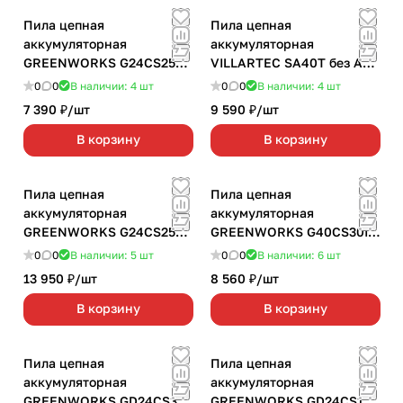
Пила цепная
Пила цепная
аккумуляторная
аккумуляторная
GREENWORKS G24CS25
VILLARTEC SA40Т без АКБ
без АКБ и З/У
и З/У
0
0
В наличии: 4
шт
0
0
В наличии: 4
шт
7 390 ₽/
шт
9 590 ₽/
шт
В корзину
В корзину
Пила цепная
Пила цепная
аккумуляторная
аккумуляторная
GREENWORKS G24CS25K4
GREENWORKS G40CS30II
1х4,0 Ач
без АКБ и З/У
0
0
В наличии: 5
шт
0
0
В наличии: 6
шт
13 950 ₽/
шт
8 560 ₽/
шт
В корзину
В корзину
Пила цепная
Пила цепная
аккумуляторная
аккумуляторная
GREENWORKS GD24CS30
GREENWORKS GD24CS15