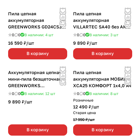
Пила цепная
Пила цепная
аккумуляторная
аккумуляторная
GREENWORKS GD24CS30
VILLARTEC SA40 без АКБ
1х4,0 Ач
и З/У
0
0
В наличии: 4
шт
0
0
В наличии: 3
шт
16 590 ₽/
шт
9 890 ₽/
шт
В корзину
В корзину
Аккумуляторная цепная
Пила цепная
мини-пила безщеточная
аккумуляторная МОБИЛ К
GREENWORKS
ХСА25 КОМФОРТ 1х4,0 Ач
GD24CSMNX
0
0
В наличии: 12
шт
0
0
В наличии: 8
шт
Розничные
9 890 ₽/
шт
12 490 ₽/
шт
Старая цена
17 990 ₽/
шт
В корзину
В корзину