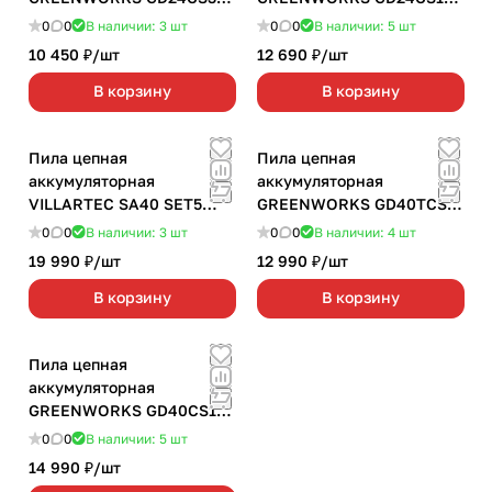
без АКБ и З/У
без АКБ и З/У
0
0
В наличии: 3
шт
0
0
В наличии: 5
шт
10 450 ₽/
шт
12 690 ₽/
шт
В корзину
В корзину
Пила цепная
Пила цепная
аккумуляторная
аккумуляторная
VILLARTEC SA40 SET5
GREENWORKS GD40TCS
1х5,0 Ач
без АКБ и З/У
0
0
В наличии: 3
шт
0
0
В наличии: 4
шт
19 990 ₽/
шт
12 990 ₽/
шт
В корзину
В корзину
Пила цепная
аккумуляторная
GREENWORKS GD40CS18
без АКБ и З/У
0
0
В наличии: 5
шт
14 990 ₽/
шт