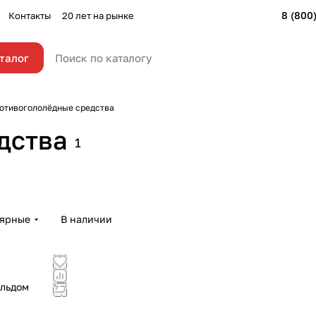
8 (800
Контакты
20 лет на рынке
талог
отивогололёдные средства
дства
1
лярные
В наличии
 льдом