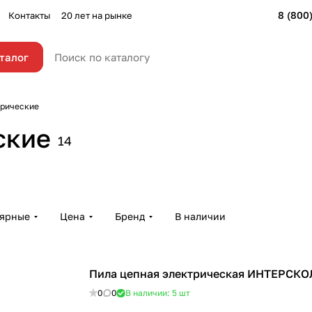
8 (800
Контакты
20 лет на рынке
талог
трические
ские
14
лярные
Цена
Бренд
В наличии
Пила цепная электрическая ИНТЕРСКО
0
0
В наличии: 5
шт