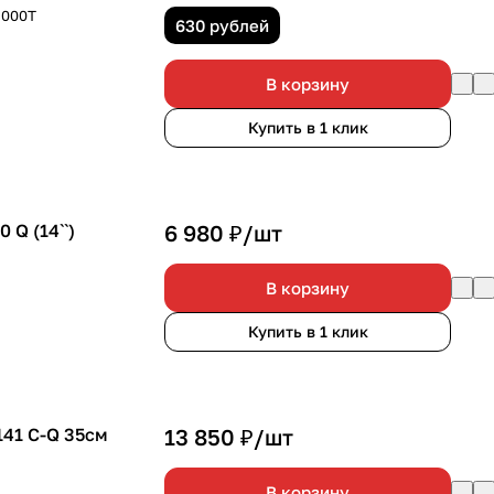
2000Т
630 рублей
В корзину
Купить в 1 клик
 Q (14``)
6 980 ₽/
шт
В корзину
Купить в 1 клик
141 C-Q 35см
13 850 ₽/
шт
В корзину