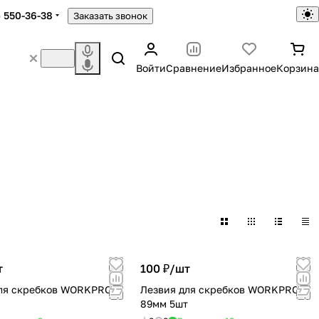
) 550-36-38
Заказать звонок
Войти
Сравнение
Избранное
Корзина
т
100 ₽/
шт
для скребков WORKPRO
Лезвия для скребков WORKPRO
89мм 5шт