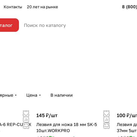
8 (800
Контакты
20 лет на рынке
талог
лярные
Цена
В наличии
145 ₽/
шт
100 ₽/
ш
A-6 REP-CUTEX
Лезвия для ножа 18 мм SK-5
Лезвия 
10шт.WORKPRO
37мм 5шт
т