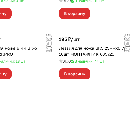
наличии: 9
шт
0
0
В наличии: 12
шт
ину
В корзину
т
195 ₽/
шт
ля ножа 9 мм SK-5
Лезвия для ножа SK5 25ммх0,7мм
RKPRO
10шт МОНТАЖНИК 605725
наличии: 18
шт
0
0
В наличии: 44
шт
ину
В корзину