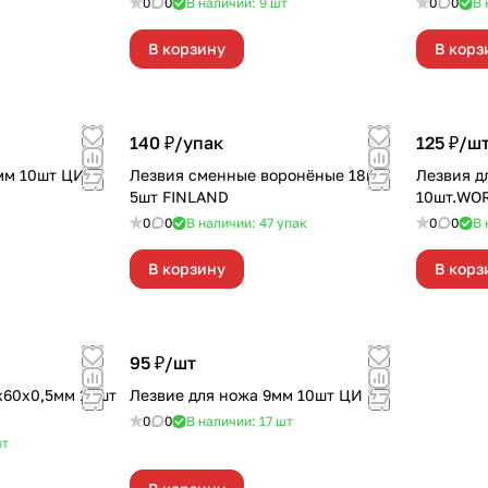
0
0
В наличии: 9
шт
0
0
В 
В корзину
В корз
140 ₽/
упак
125 ₽/
ш
мм 10шт ЦИ
Лезвия сменные воронёные 18мм
Лезвия д
5шт FINLAND
10шт.WO
0
0
В наличии: 47
упак
0
0
В 
В корзину
В корз
95 ₽/
шт
х60х0,5мм 10шт
Лезвие для ножа 9мм 10шт ЦИ
0
0
В наличии: 17
шт
т