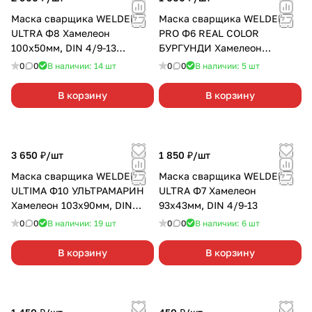
Маска сварщика WELDER
Маска сварщика WELDER
ULTRA Ф8 Хамелеон
PRO Ф6 REAL COLOR
100x50мм, DIN 4/9-13
БУРГУНДИ Хамелеон
ЖЕЛТАЯ
93x43мм, DIN 4/9-13
0
0
В наличии: 14
шт
0
0
В наличии: 5
шт
В корзину
В корзину
3 650 ₽/
шт
1 850 ₽/
шт
Маска сварщика WELDER
Маска сварщика WELDER
ULTIMA Ф10 УЛЬТРАМАРИН
ULTRA Ф7 Хамелеон
Хамелеон 103x90мм, DIN
93x43мм, DIN 4/9-13
4/5-8/9-13
0
0
В наличии: 19
шт
0
0
В наличии: 6
шт
В корзину
В корзину