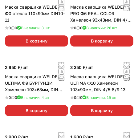
Маска сварщика WELDER
Маска сварщика WELDER
Ф0 стекло 110x90мм DIN10-
PRO Ф6 REAL COLOR
11
Хамелеон 93x43мм, DIN 4/9-
13
0
0
В наличии: 3
шт
0
0
В наличии: 26
шт
В корзину
В корзину
2 950 ₽/
шт
3 350 ₽/
шт
Маска сварщика WELDER
Маска сварщика WELDER
ULTIMA Ф9 БУРГУНДИ
ULTIMA Ф10 Хамелеон
Хамелеон 103x63мм, DIN
103x90мм, DIN 4/5-8/9-13
4/5-8/9-13
0
0
В наличии: 4
шт
0
0
В наличии: 15
шт
В корзину
В корзину
2 900 ₽/
шт
1 600 ₽/
шт