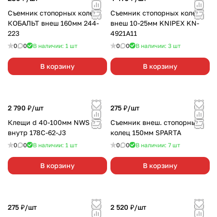
Съемник стопорных колец
Съемник стопорных колец
КОБАЛЬТ внеш 160мм 244-
внеш 10-25мм KNIPEX KN-
223
4921A11
0
0
В наличии: 1
шт
0
0
В наличии: 3
шт
В корзину
В корзину
2 790 ₽/
шт
275 ₽/
шт
Клещи d 40-100мм NWS
Съемник внеш. стопорных
внутр 178С-62-J3
колец 150мм SPARTA
0
0
В наличии: 1
шт
0
0
В наличии: 7
шт
В корзину
В корзину
275 ₽/
шт
2 520 ₽/
шт