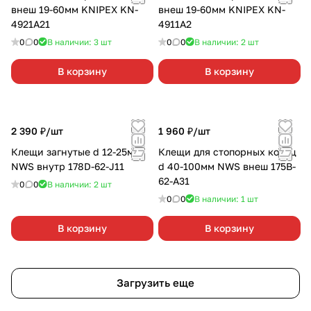
внеш 19-60мм KNIPEX KN-
внеш 19-60мм KNIPEX KN-
4921A21
4911A2
0
0
В наличии: 3
шт
0
0
В наличии: 2
шт
В корзину
В корзину
2 390 ₽/
шт
1 960 ₽/
шт
Клещи загнутые d 12-25мм
Клещи для стопорных колец
NWS внутр 178D-62-J11
d 40-100мм NWS внеш 175B-
62-А31
0
0
В наличии: 2
шт
0
0
В наличии: 1
шт
В корзину
В корзину
Загрузить еще