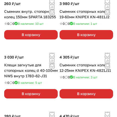
260 ₽/
шт
3 980 ₽/
шт
Съемник внутр. стопорных
Съемник стопорных колец
колец 150мм SPARTA 183255
19-60мм KNIPEX KN-4811J2
0
0
В наличии: 10
шт
0
0
В наличии: 1
шт
В корзину
В корзину
3 030 ₽/
шт
4 305 ₽/
шт
Клещи загнутые для
Съемник стопорных колец
стопорных колец d 40-100мм
12-25мм KNIPEX KN-4821J11
NWS внутр 178D-62-J31
0
0
В наличии: 3
шт
0
0
В наличии: 5
шт
В корзину
В корзину
280 ₽/
шт
4 470 ₽/
шт