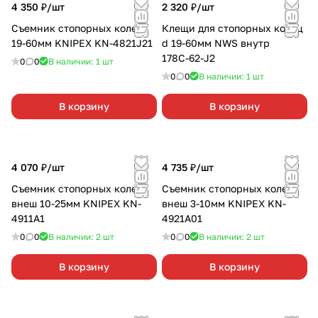
4 350 ₽/
шт
2 320 ₽/
шт
Съемник стопорных колец
Клещи для стопорных колец
19-60мм KNIPEX KN-4821J21
d 19-60мм NWS внутр
178С-62-J2
0
0
В наличии: 1
шт
0
0
В наличии: 1
шт
В корзину
В корзину
4 070 ₽/
шт
4 735 ₽/
шт
Съемник стопорных колец
Съемник стопорных колец
внеш 10-25мм KNIPEX KN-
внеш 3-10мм KNIPEX KN-
4911A1
4921A01
0
0
В наличии: 2
шт
0
0
В наличии: 2
шт
В корзину
В корзину