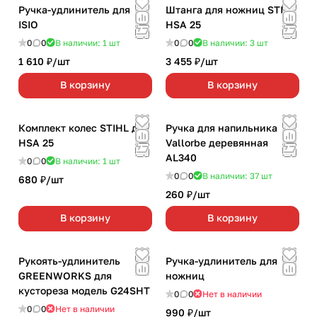
Ручка-удлинитель для
Штанга для ножниц STIHL
ISIO
HSA 25
0
0
В наличии: 1
шт
0
0
В наличии: 3
шт
1 610 ₽/
шт
3 455 ₽/
шт
В корзину
В корзину
Комплект колес STIHL для
Ручка для напильника
HSA 25
Vallorbe деревянная
AL340
0
0
В наличии: 1
шт
0
0
В наличии: 37
шт
680 ₽/
шт
260 ₽/
шт
В корзину
В корзину
Рукоять-удлинитель
Ручка-удлинитель для
GREENWORKS для
ножниц
кустореза модель G24SHT
0
0
Нет в наличии
0
0
Нет в наличии
990 ₽/
шт