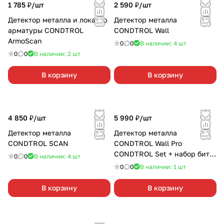
1 785 ₽/
шт
2 590 ₽/
шт
Детектор металла и локатор
Детектор металла
арматуры CONDTROL
CONDTROL Wall
ArmoScan
0
0
В наличии: 4
шт
0
0
В наличии: 2
шт
В корзину
В корзину
4 850 ₽/
шт
5 990 ₽/
шт
Детектор металла
Детектор металла
CONDTROL SCAN
CONDTROL Wall Pro
CONDTROL Set + набор бит и
0
0
В наличии: 4
шт
сверл
0
0
В наличии: 1
шт
В корзину
В корзину