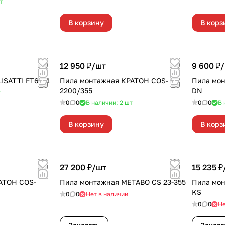
т
В корзину
В корз
12 950 ₽/
шт
9 600 ₽/
ISATTI FT6551
Пила монтажная КРАТОН COS-
Пила мон
2200/355
DN
т
0
0
В наличии: 2
шт
0
0
В 
В корзину
В корз
27 200 ₽/
шт
15 235 ₽
АТОН COS-
Пила монтажная METABO CS 23-355
Пила мон
KS
0
0
Нет в наличии
0
0
Не