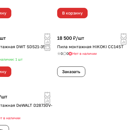
ину
В корзину
шт
18 500 ₽/
шт
тажная DWT SDS21-355
Пила монтажная HiKOKI CC14ST
0
0
Нет в наличии
наличии: 1
шт
ину
Заказать
/
шт
тажная DeWALT D28730V-
т в наличии