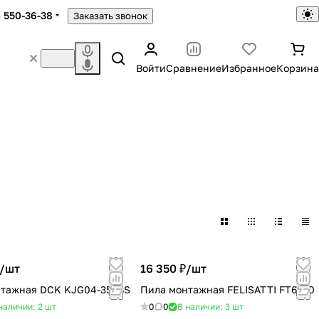
) 550-36-38
Заказать звонок
Войти
Сравнение
Избранное
Корзина
/
шт
16 350 ₽/
шт
нтажная DCK KJG04-355BS
Пила монтажная FELISATTI FT6550
наличии: 2
шт
0
0
В наличии: 3
шт