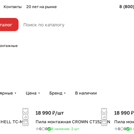
8 (800
Контакты
20 лет на рынке
талог
онтажные
лярные
Цена
Бренд
В наличии
18 990 ₽/
шт
18 990 ₽
NHELL TC-MC
Пила монтажная CROWN СТ15205N
Пила мо
0
0
В наличии: 2
шт
0
0
В 