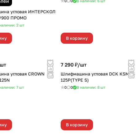
блей
0
0
В наличии: 6
шт
ина угловая ИНТЕРСКОЛ
/900 ПРОМО
наличии: 2
шт
ину
В корзину
шт
7 290 ₽/
шт
ина угловая CROWN
Шлифмашина угловая DCK KSM17-
125N
125P(TYPE S)
наличии: 7
шт
0
0
В наличии: 8
шт
ину
В корзину