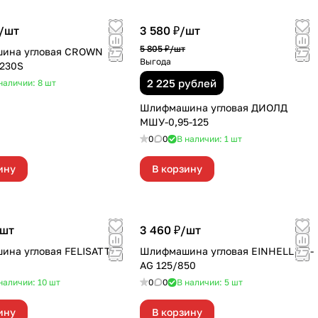
/
шт
3 580 ₽/
шт
5 805 ₽/
шт
ина угловая CROWN
Выгода
230S
2 225 рублей
наличии: 8
шт
Шлифмашина угловая ДИОЛД
МШУ-0,95-125
0
0
В наличии: 1
шт
ину
В корзину
шт
3 460 ₽/
шт
на угловая FELISATTI
Шлифмашина угловая EINHELL TC-
AG 125/850
наличии: 10
шт
0
0
В наличии: 5
шт
ину
В корзину