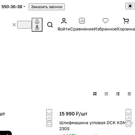
) 550-36-38
Заказать звонок
Войти
Сравнение
Избранное
Корзина
шт
15 990 ₽/
шт
Шлифмашина угловая DCK KSM05-
230S