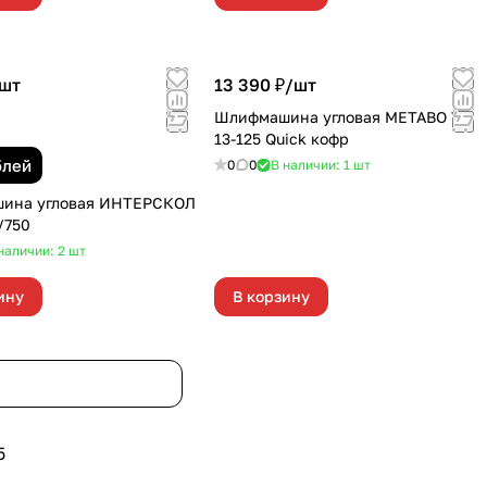
шт
13 390 ₽/
шт
Шлифмашина угловая METABO W
13-125 Quick кофр
блей
0
0
В наличии: 1
шт
ина угловая ИНТЕРСКОЛ
/750
наличии: 2
шт
ину
В корзину
5