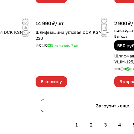
14 990 ₽/
шт
2 900 ₽/
3 450 ₽/
шт
я DCK KSM05-
Шлифмашина угловая DCK KSM05-
Выгода
230
550 ру
0
0
В наличии: 7
шт
Шлифмаш
УШМ-125
0
0
В 
В корзину
В корз
Загрузить еще
1
2
3
4