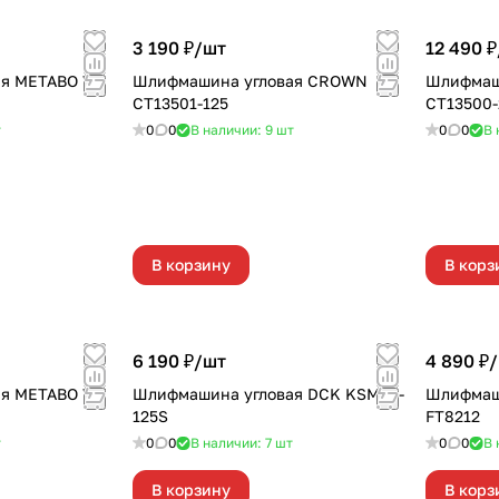
3 190 ₽/
шт
12 490 ₽
ая METABO W
Шлифмашина угловая CROWN
Шлифмаш
CT13501-125
СТ13500-
т
0
0
В наличии: 9
шт
0
0
В 
В корзину
В корз
6 190 ₽/
шт
4 890 ₽/
ая METABO WE
Шлифмашина угловая DCK KSM03-
Шлифмаши
125S
FT8212
т
0
0
В наличии: 7
шт
0
0
В 
В корзину
В корз