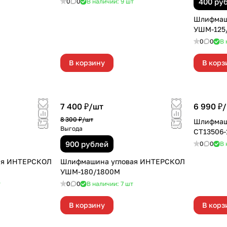
400 ру
0
0
В наличии: 9
шт
Шлифмаш
УШМ-125
0
0
В 
В корзину
В корз
7 400 ₽/
шт
6 990 ₽/
8 300 ₽/
шт
Шлифмаш
Выгода
СТ13506-
900 рублей
0
0
В 
ая ИНТЕРСКОЛ
Шлифмашина угловая ИНТЕРСКОЛ
УШМ-180/1800М
т
0
0
В наличии: 7
шт
В корзину
В корз