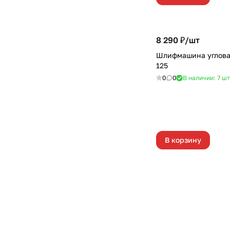
8 290 ₽/
шт
Шлифмашина углова
125
0
0
В наличии: 7
шт
В корзину