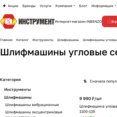
Акции
Бренды
Услуги
Компания
Блог
Информация
Ка
Интернет-магазин INBENZO
Главная
Каталог
Инструменты
Шлифмашины
Шлифмашины угловы
Шлифмашины угловые с
Категория
Сначала попу
Инструменты
Шлифмашины
9 990 ₽/
шт
Шлифмашины вибрационные
Шлифмашина углов
1100-125
Шлифмашины эксцентриковые