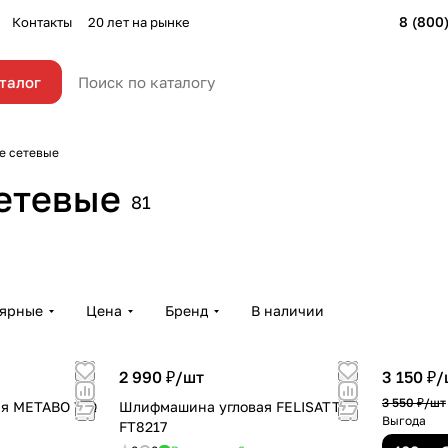
8 (800
Контакты
20 лет на рынке
талог
е сетевые
етевые
81
лярные
Цена
Бренд
В наличии
2 990 ₽/
шт
3 150 ₽/
3 550 ₽/
шт
ая METABO WQ
Шлифмашина угловая FELISATTI
Выгода
FT8217