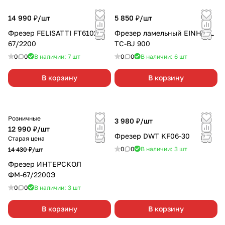
14 990 ₽/
шт
5 850 ₽/
шт
Фрезер FELISATTI FT6102
Фрезер ламельный EINHELL
67/2200
TC-BJ 900
0
0
В наличии: 7
шт
0
0
В наличии: 6
шт
В корзину
В корзину
Розничные
3 980 ₽/
шт
12 990 ₽/
шт
Фрезер DWT KF06-30
Старая цена
0
0
В наличии: 3
шт
14 430 ₽/
шт
Фрезер ИНТЕРСКОЛ
ФМ-67/2200Э
0
0
В наличии: 3
шт
В корзину
В корзину