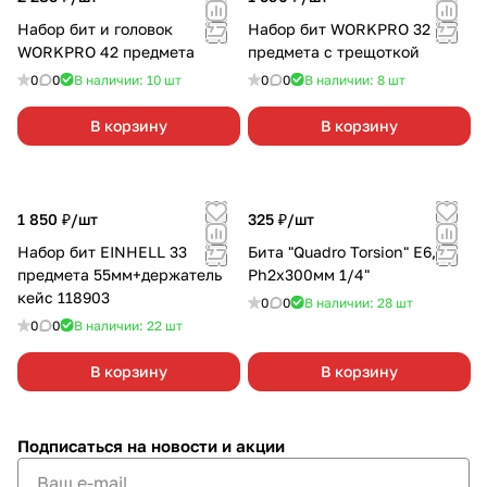
Набор бит и головок
Набор бит WORKPRO 32
WORKPRO 42 предмета
предмета с трещоткой
0
0
В наличии: 10
шт
0
0
В наличии: 8
шт
В корзину
В корзину
1 850 ₽/
шт
325 ₽/
шт
Набор бит EINHELL 33
Бита "Quadro Torsion" Е6,3
предмета 55мм+держатель
Ph2х300мм 1/4"
кейс 118903
0
0
В наличии: 28
шт
0
0
В наличии: 22
шт
В корзину
В корзину
Подписаться
на новости и акции