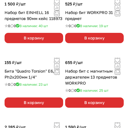
1 500 ₽/
шт
525 ₽/
шт
Набор бит EINHELL 16
Набор бит WORKPRO 31
предметов 90мм кейс 118973
предмет
0
0
В наличии: 40
шт
0
0
В наличии: 19
шт
В корзину
В корзину
155 ₽/
шт
655 ₽/
шт
Бита "Quadro Torsion" Е6,3
Набор бит с магнитным
Ph2х200мм 1/4"
держателем 13 предметов
WORKPRO
0
0
В наличии: 23
шт
0
0
В наличии: 25
шт
В корзину
В корзину
2 285 ₽/
шт
1 590 ₽/
шт