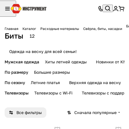
Б
Главная
Каталог
Расходные материалы
Свёрла, биты, насадки
Биты
12
Одежда на весну для всей семьи!
Мужская одежда
Хиты летней одежды
Новинки от KMI
По размеру
Большие размеры
По сезону
Летние платья
Верхняя одежда на весну
Телевизоры
Телевизоры с Wi-Fi
Телевизоры с поддерж
Все фильтры
Сначала популярные