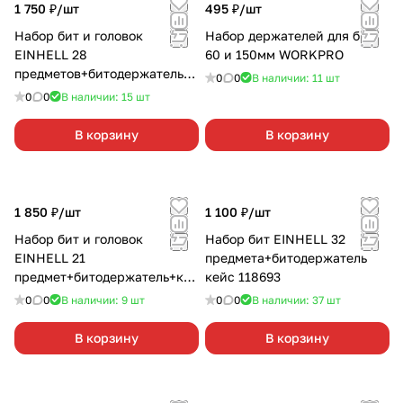
1 750 ₽/
шт
495 ₽/
шт
Набор бит и головок
Набор держателей для бит
EINHELL 28
60 и 150мм WORKPRO
предметов+битодержатель
0
0
В наличии: 11
шт
ударопрочные КЕЙС 108703
0
0
В наличии: 15
шт
В корзину
В корзину
1 850 ₽/
шт
1 100 ₽/
шт
Набор бит и головок
Набор бит EINHELL 32
EINHELL 21
предмета+битодержатель
предмет+битодержатель+кл
кейс 118693
юч реверсивный КЕЙС
0
0
В наличии: 9
шт
0
0
В наличии: 37
шт
118683
В корзину
В корзину